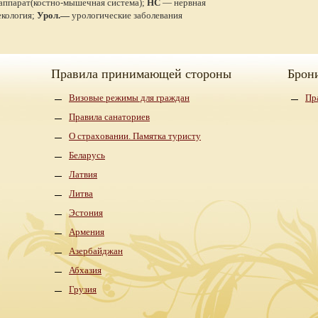
аппарат(костно-мышечная система);
НС
— нервная
кология;
Урол.—
урологические заболевания
Правила принимающей стороны
Брон
Визовые режимы для граждан
Пр
Правила санаториев
О страховании. Памятка туристу
Беларусь
Латвия
Литва
Эстония
Армения
Азербайджан
Абхазия
Грузия