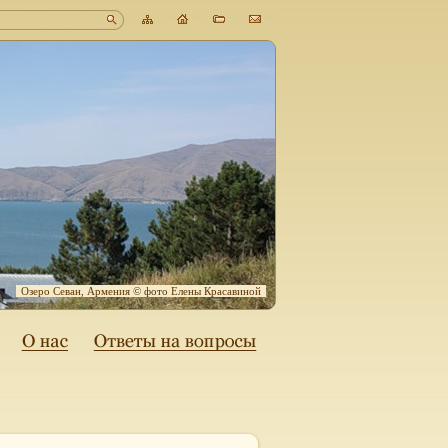
Озеро Севан, Армения © фото Елены Красавиной