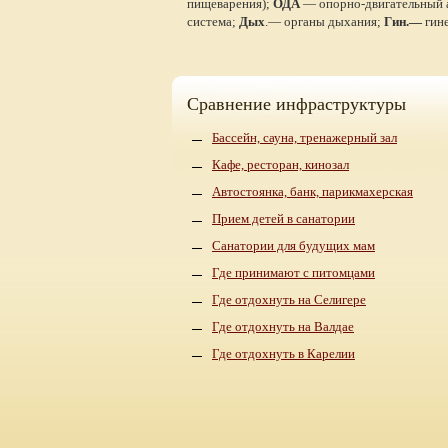
пищеварения);
ОДА
— опорно-двигательный 
система;
Дых
.— органы дыхания;
Гин.—
гине
Сравнение инфраструктуры
Бассейн, сауна, тренажерный зал
Кафе, ресторан, кинозал
Автостоянка, банк, парикмахерская
Прием детей в санатории
Санатории для будущих мам
Где принимают с питомцами
Где отдохнуть на Селигере
Где отдохнуть на Валдае
Где отдохнуть в Карелии