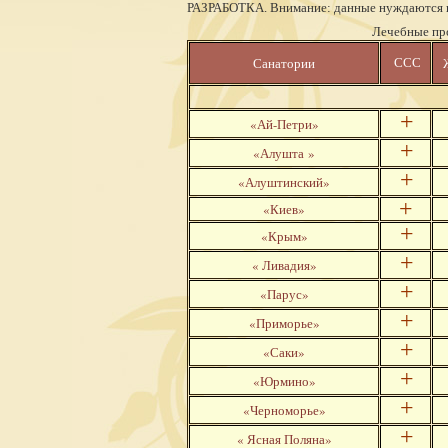
РАЗРАБОТКА. Внимание: данные нуждаются 
Лечебные пр
ССС
Санатории
+
«Ай-Петри»
+
«Алушта »
+
«Алуштинский»
+
«Киев»
+
«Крым»
+
« Ливадия»
+
«Парус»
+
«Приморье»
+
«Саки»
+
«Юрмино»
+
«Черноморье»
+
« Ясная Поляна»