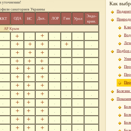
Как выбр
в уточнении!
офили санаториев Украины
Подарит
Эндо-
ОДА
Дых.
Гин
ЖКТ
НС
Урол
ЛОР
Природн
крин.
Кли
АР Крым
+
+
Вод
.
.
.
.
.
.
+
+
+
+
Леч
.
.
.
.
Подбор 
+
+
+
.
.
.
.
.
Уни
+
+
+
.
.
.
.
.
Про
+
+
+
.
.
.
.
.
Про
+
+
+
.
.
.
.
.
Про
+
+
+
.
.
.
.
.
Болезни 
+
+
+
.
.
.
.
.
Показани
+
+
+
.
.
.
.
.
Бол
+
+
+
.
.
.
.
.
Бол
+
+
+
.
.
.
.
.
Бол
+
+
+
.
.
.
.
.
Бол