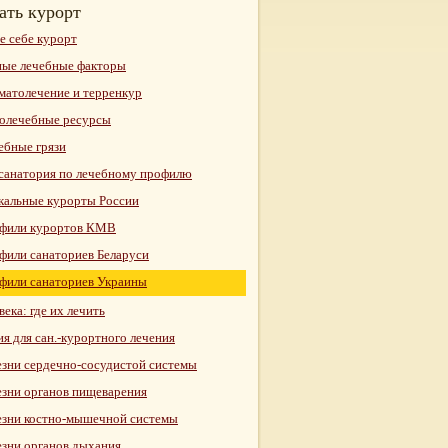
ать курорт
е себе курорт
ые лечебные факторы
матолечение и терренкур
олечебные ресурсы
ебные грязи
санатория по лечебному профилю
кальные курорты России
фили курортов КМВ
фили санаториев Беларуси
фили санаториев Украины
века: где их лечить
я для сан.-курортного лечения
езни сердечно-сосудистой системы
езни органов пищеварения
езни костно-мышечной системы
езни органов дыхания