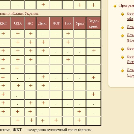
+
+
+
.
.
.
.
.
Програм
ьная и Южная Украина
Леч
обл.
Эндо-
ОДА
Дых.
Гин
ЖКТ
НС
Урол
ЛОР
крин.
Леч
+
+
+
+
.
.
.
.
Леч
(Нов
+
+
+
+
.
.
.
.
Леч
+
+
+
+
+
.
.
.
Леч
+
+
+
+
.
.
.
.
Лит
+
+
.
.
.
.
.
.
Леч
+
(Др
+
+
.
.
.
.
.
+
+
+
+
.
.
.
.
+
+
.
.
.
.
.
.
+
+
+
.
.
.
.
.
+
+
+
+
.
.
.
.
+
+
+
+
+
.
.
.
истема;
ЖКТ
— желудочно-куишечный тракт (органы