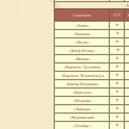
За
ССС
Санатории
+
«Алмаз»
+
«Боржава»
+
«Весна»
+
«Днепр-Бескид»
+
«Женева»
+
«Карпаты» Трускавец
+
«Карпаты» Мукачевск.р-н
+
«Квитка Полонины»
+
«Кристалл»
+
«Молдова»
+
«Лаванда»
+
«Моршинский»
+
«Теплица »