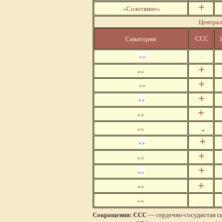
+
«Солотвино»
Централ
ССС
Санатории
«»
.
+
«»
+
«»
+
«»
+
«»
.
«»
+
«»
+
«»
+
«»
+
«»
«»
.
Сокращения:
CCC
— сердечно-сосудистая с