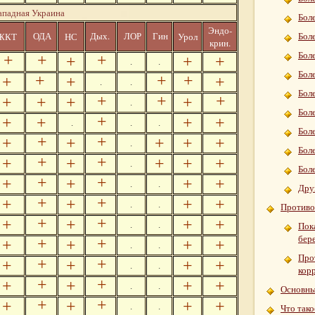
падная Украина
Боле
Эндо-
ОДА
Дых.
Гин
ЖКТ
НС
Урол
ЛОР
Бол
крин.
Бол
+
+
+
+
+
+
.
.
Бол
+
+
+
+
+
+
.
.
Бол
+
+
+
+
+
+
+
.
Бол
+
+
+
+
+
.
.
.
Бол
+
+
+
+
+
+
+
.
Боле
+
+
+
+
+
+
+
.
Бол
+
+
+
+
+
+
.
.
Дру
+
+
+
+
+
+
.
.
Противоп
+
+
+
+
+
+
.
.
Пок
бер
+
+
+
+
+
+
.
.
Про
+
+
+
+
+
+
.
.
кор
+
+
+
+
+
+
.
.
Основны
+
+
+
+
+
+
.
.
Что тако