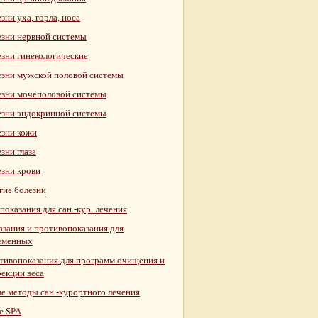
зни уха, горла, носа
езни нервной системы
езни гинекологические
езни мужской половой системы
езни мочеполовой системы
езни эндокринной системы
езни кожи
зни глаза
езни крови
гие болезни
оказания для сан.-кур. лечения
азания и противопоказания для
еменных
тивопоказания для программ очищения и
рекции веса
е методы сан.-курортного лечения
е SPA