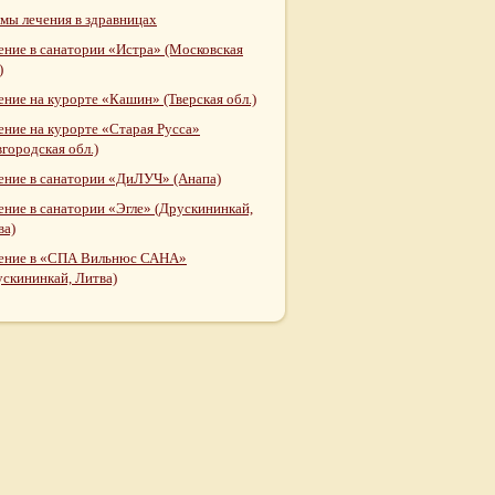
мы лечения в здравницах
ение в санатории «Истра» (Московская
)
ение на курорте «Кашин» (Тверская обл.)
ение на курорте «Старая Русса»
городская обл.)
ение в санатории «ДиЛУЧ» (Анапа)
ение в санатории «Эгле» (Друскининкай,
ва)
ение в «СПА Вильнюс САНА»
ускининкай, Литва)