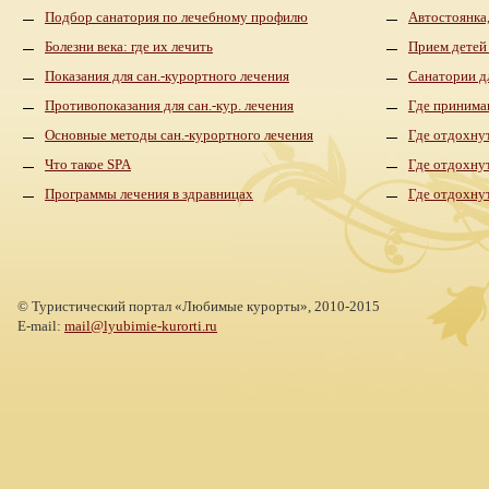
Подбор санатория по лечебному профилю
Автостоянка,
Болезни века: где их лечить
Прием детей
Показания для сан.-курортного лечения
Санатории д
Противопоказания для сан.-кур. лечения
Где принима
Основные методы сан.-курортного лечения
Где отдохнут
Что такое SPA
Где отдохну
Программы лечения в здравницах
Где отдохну
©
Туристический портал «Любимые курорты»,
2010-2015
E-mail:
mail@lyubimie-kurorti.ru