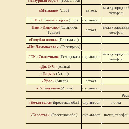
«Лазурный берег»
(Головинка)
междугородни
«Магадан»
(Лоо)
автост.
телефон
ЛОК
«Горный воздух»
(Лоо)
охр.автост.
Панс.«
Импульс»
(Ольгинка,
междугородни
автост.
Туапсе)
телефон
«Голубая волна»
(Геленджик)
«Им.Ломоносова»
(Геленджик)
междугородни
ЛОК
«Солнечная»
(Геленджик)
охр.автост.
телефон
«ДиЛУЧ»
(Анапа)
«Парус»
(Анапа)
«Урал»
(Анапа)
автост.
«Рябинушка»
(Анапа)
охр.автост.
Рес
«Белая вежа»
(Брестская обл.)
охр.автост.
почта
«Берестье»
(Брестская обл.)
охр.автост.
почта, телефон