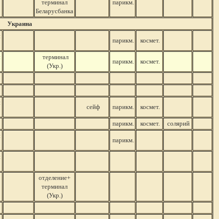
терминал
парикм.
Беларусбанка
Украина
й
парикм.
космет.
й
терминал
парикм.
космет.
(Укр.)
й
сейф
парикм.
космет.
парикм.
космет.
солярий
й
парикм.
й
отделение+
терминал
(Укр.)