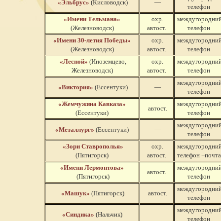
«Эльбрус»
(Кисловодск)
—
телефон
«Имени Тельмана»
охр.
междугородни
(Железноводск)
автост.
телефон
«Имени 30-летия
Победы»
охр.
междугородни
(Железноводск)
автост.
телефон
«Лесной»
(Иноземцево,
охр.
междугородни
Железноводск)
автост.
телефон
междугородни
«Виктория»
(Ессентуки)
—
телефон
«Жемчужина Кавказа»
междугородни
автост.
(Ессентуки)
телефон
междугородни
«Металлург»
(Ессентуки)
—
телефон
«Зори Ставрополья»
охр.
междугородни
(Пятигорск)
автост.
телефон +почта
«Имени Лермонтова»
междугородни
автост.
(Пятигорск)
телефон
междугородни
«Машук»
(Пятигорск)
автост.
телефон
междугородни
«Синдика»
(Нальчик)
телефон