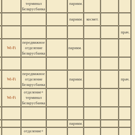
терминал
парикм.
Беларусбанка
й
парикм.
космет.
прач.
передвижное
Wi-Fi
отделение
парикм.
Беларусбанка
й
передвижное
й
Wi-Fi
отделение
парикм.
прач.
Беларусбанка
отделение+
Wi-Fi
терминал
Беларусбанка
й
парикм.
отделение+