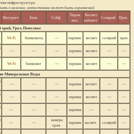
ная инфраструктура
 быть в наличии; автостоянка может быть охраняемой
Парик
Космет.
Интернет
Банк
Сейф
Солярий
Прач.
мах.
кабинет
 край, Урал, Поволжье
Wi-Fi
банкоматы
—
парикм.
космет.
солярий
прач.
й
—
—
—
парикм.
космет.
—
—
й
Wi-Fi
банкомат
—
парикм.
космет.
—
—
ие Минеральные Воды
й
—
—
—
парикм.
космет.
—
—
й
—
—
—
парикм.
космет.
—
—
й
—
—
—
парикм.
—
—
—
й
камера
—
—
парикм.
космет.
солярий
—
хран.
й