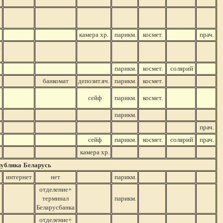
й
камера хр.
парикм.
космет.
прач.
й
парикм.
космет.
солярий
банкомат
депозит.яч.
парикм.
космет.
й
сейф
парикм.
космет.
парикм.
прач.
сейф
парикм.
космет.
солярий
прач.
камера хр.
публика
Беларусь
интернет
нет
парикм.
отделение+
терминал
парикм.
Беларусбанка
отделение+