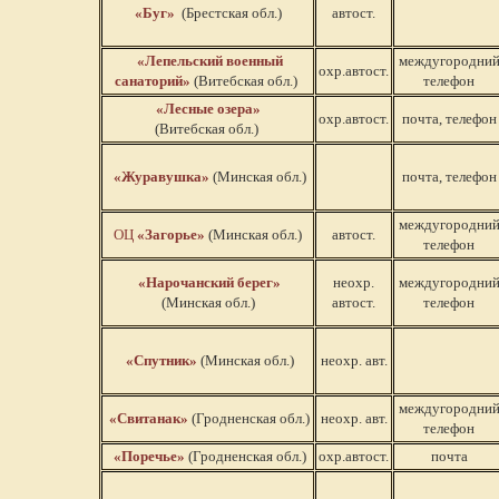
«Буг»
(Брестская обл.)
автост.
«Лепельский военный
междугородни
охр.автост.
санаторий»
(Витебская обл.)
телефон
«Лесные озера»
охр.автост.
почта, телефон
(Витебская обл.)
«Журавушка»
(Минская обл.)
почта, телефон
междугородни
ОЦ
«Загорье»
(Минская обл.)
автост.
телефон
«Нарочанский берег»
неохр.
междугородни
(Минская обл.)
автост.
телефон
«Спутник»
(Минская обл.)
неохр. авт.
междугородни
«Свитанак»
(Гродненская обл.)
неохр. авт.
телефон
«Поречье»
(Гродненская обл.)
охр.автост.
почта