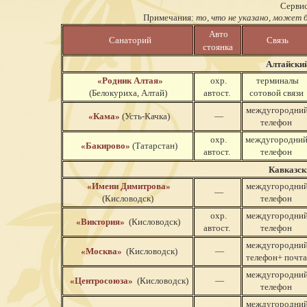
Сервис
Примечания:
то, что не указано, может
Авто
Санаторий
Связь
стоянка
Алтайский
«Родник Алтая»
охр.
терминалы
(Белокуриха, Алтай)
автост.
сотовой связи
междугородни
«Кама»
(Усть-Качка)
—
телефон
охр.
междугородни
«Бакирово»
(Татарстан)
автост.
телефон
Кавказск
«Имени Димитрова»
междугородни
—
(Кисловодск)
телефон
охр.
междугородни
«Виктория»
(Кисловодск)
автост.
телефон
междугородни
«Москва»
(Кисловодск)
—
телефон+ почта
междугородни
«Центросоюза»
(Кисловодск)
—
телефон
междугородни