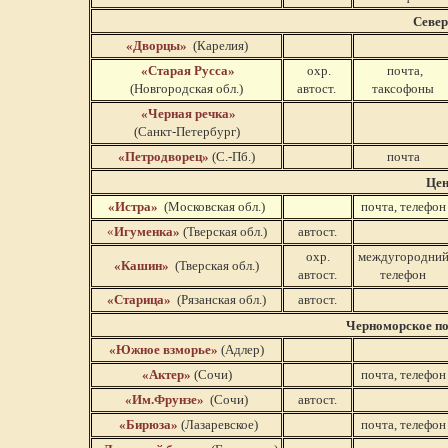
Север
«Дворцы»
(Карелия)
«Старая Русса»
охр.
почта,
(Новгородская обл.)
автост.
таксофоны
«Черная речка»
(Санкт-Петербург)
«Петродворец»
(С.-Пб.)
почта
Цен
«Истра»
(Московская обл.)
почта, телефон
«
Игуменка»
(Тверская обл.)
автост.
охр.
междугородни
«Кашин»
(Тверская обл.)
автост.
телефон
«Старица»
(Рязанская обл.)
автост.
Черноморское по
«Южное взморье»
(Адлер)
«Актер»
(Сочи)
почта, телефон
«Им.Фрунзе»
(Сочи)
автост.
«Бирюза»
(Лазаревское)
почта, телефон