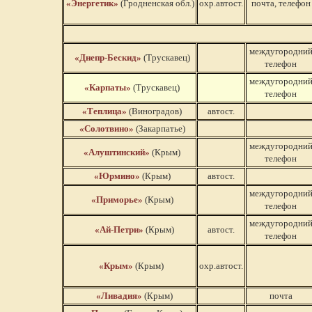
«Энергетик»
(Гродненская обл.)
охр.автост.
почта, телефон
междугородни
«Днепр-Бескид»
(Трускавец)
телефон
междугородни
«Карпаты»
(Трускавец)
телефон
«Теплица»
(Виноградов)
автост.
«Солотвино»
(Закарпатье)
междугородни
«Алуштинский»
(Крым)
телефон
«Юрмино»
(Крым)
автост.
междугородни
«Приморье»
(Крым)
телефон
междугородни
«Ай-Петри»
(Крым)
автост.
телефон
«Крым»
(Крым)
охр.автост.
«Ливадия»
(Крым)
почта