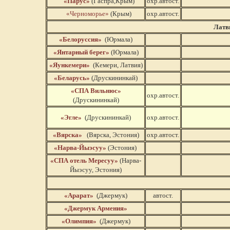
«Парус»
(Гаспра,Крым)
охр.автост.
«Черноморье
»
(Крым)
охр.автост.
Латви
«Белоруссия»
(Юрмала)
«Янтарный берег»
(Юрмала)
«Яункемери»
(Кемери, Латвия)
«Беларусь»
(Друскининкай)
«СПА Вильнюс»
охр.автост.
(Друскининкай)
«Эгле»
(Друскининкай)
охр.автост.
«Вярска»
(Вярска, Эстония)
охр.автост.
«Нарва-Йыэсуу»
(Эстония)
«СПА отель Мересуу»
(Нарва-
Йыэсуу, Эстония)
«Арарат»
(Джермук)
автост.
«Джермук Армения»
«Олимпия»
(Джермук)