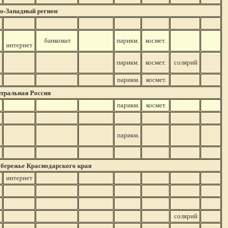
о-Западный регион
банкомат
парикм.
космет.
интернет
парикм.
космет.
солярий
парикм.
космет.
тральная Россия
парикм.
космет.
й
парикм.
бережье Краснодарского края
интернет
солярий