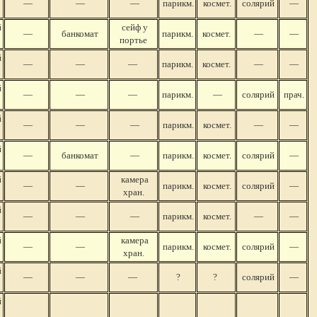
—
—
—
парикм.
космет.
солярий
—
й
сейф у
—
банкомат
парикм.
космет.
—
—
портье
й
—
—
—
парикм.
космет.
—
—
й
—
—
—
парикм.
—
солярий
прач.
й
—
—
—
парикм.
космет.
—
—
й
—
банкомат
—
парикм.
космет.
солярий
—
й
камера
—
—
парикм.
космет.
солярий
—
хран.
й
—
—
—
парикм.
космет.
—
—
й
камера
—
—
парикм.
космет.
солярий
—
хран.
й
—
—
—
?
?
солярий
—
й