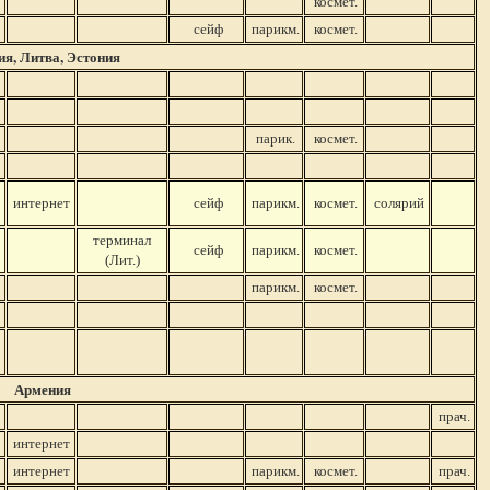
космет.
сейф
парикм.
космет.
я, Литва, Эстония
парик.
космет.
интернет
сейф
парикм.
космет.
солярий
терминал
сейф
парикм.
космет.
(Лит.)
парикм.
космет.
Армения
прач.
интернет
интернет
парикм.
космет.
прач.