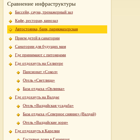
Сравнение инфраструктуры
Бассейн, сауна, тренажерный зал
Кафе, ресторан, кинозал
Автостоянка, банк, парикмахерская
Прием детей в санатории
Санатории для будущих мам
Где принимают с питомцами
Где отдохнуть на Селигере
Пансионат «Сокол»
Отель «Светлица»
База отдыха «Орлинка»
Где отдохнуть на Валдае
Отель «Валдайская усадьба»
База отдыха «Северное сияние» (Валдай)
Отель «Валдайские зори»
Где отдохнуть в Карелии
Гостевые дома в Гарницах