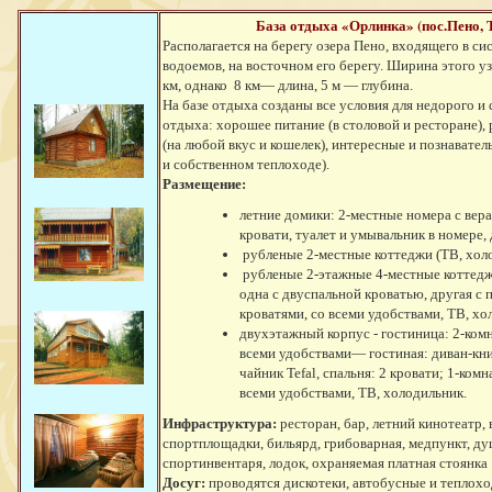
База отдыха «Орлинка» (пос.Пено, Т
Располагается на берегу озера Пено, входящего в с
водоемов, на восточном его берегу. Ширина этого уз
км, однако 8 км— длина, 5 м — глубина.
На базе отдыха созданы все условия для недорого и
отдыха: хорошее питание (в столовой и ресторане),
(на любой вкус и кошелек), интересные и познавател
и собственном теплоходе).
Размещение:
летние домики: 2-местные номера с вера
кровати, туалет и умывальник в номере,
рубленые 2-местные коттеджи (ТВ, холо
рубленые 2-этажные 4-местные коттеджи
одна с двуспальной кроватью, другая с
кроватями, со всеми удобствами, ТВ, хо
двухэтажный корпус - гостиница: 2-ком
всеми удобствами— гостиная: диван-кни
чайник Tefal, спальня: 2 кровати; 1-ком
всеми удобствами, ТВ, холодильник.
Инфраструктура:
ресторан, бар, летний кинотеатр, 
спортплощадки, бильярд, грибоварная, медпункт, д
спортинвентаря, лодок, охраняемая платная стоянка
Досуг:
проводятся дискотеки, автобусные и теплохо