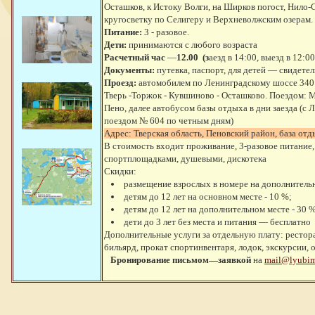
Осташков, к Истоку Волги, на Ширков погост, Нило
кругосветку по Селигеру и Верхневолжским озерам.
Питание:
3 - разовое.
Дети:
принимаются с любого возраста
Расчетный час
—
12.00 (з
аезд в 14:00, выезд в 12:00
Документы:
путевка, паспорт, для детей — свидете
Проезд:
автомобилем по Ленинградскому шоссе 340 
Тверь -Торжок - Кувшиново - Осташково. Поездом: М
Пено, далее автобусом базы отдыха в дни заезда (с 
поездом № 604 по четным дням)
Адрес: Тверская область, Пеновский район, база от
В стоимость входит проживание, 3-разовое питание,
спортплощадками, душевыми, дискотека
Скидки:
размещение взрослых в номере на дополнительн
детям до 12 лет на основном месте - 10 %;
детям до 12 лет на дополнительном месте - 30 
дети до 3 лет без места и питания — бесплатно
Дополнительные услуги за отдельную плату: ресторан
бильярд, прокат спортинвентаря, лодок, экскурсии,
Бронирование письмом—заявкой
на
mail@lyubimi