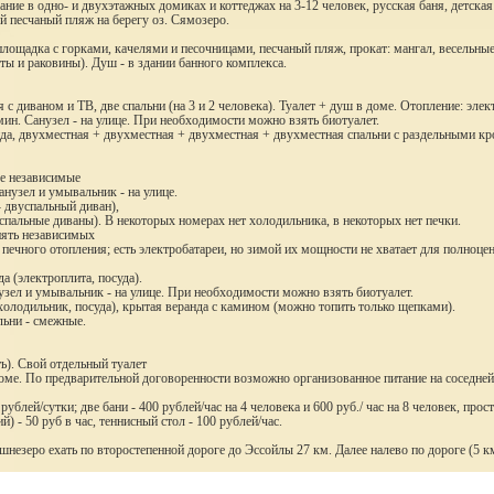
ание в одно- и двухэтажных домиках и коттеджах на 3-12 человек, русская баня, детска
й песчаный пляж на берегу оз. Сямозеро.
 площадка с горками, качелями и песочницами, песчаный пляж, прокат: мангал, весельные
еты и раковины). Душ - в здании банного комплекса.
я с диваном и ТВ, две спальни (на 3 и 2 человека). Туалет + душ в доме. Отопление: элек
мин. Санузел - на улице. При необходимости можно взять биотуалет.
анда, двухместная + двухместная + двухместная + двухместная спальни с раздельными кр
ве независимые
анузел и умывальник - на улице.
- двуспальный диван),
вуспальные диваны). В некоторых номерах нет холодильника, в некоторых нет печки.
пять независимых
 печного отопления; есть электробатареи, но зимой их мощности не хватает для полноце
а (электроплита, посуда).
нузел и умывальник - на улице. При необходимости можно взять биотуалет.
 холодильник, посуда), крытая веранда с камином (можно топить только щепками).
льни - смежные.
ть). Свой отдельный туалет
доме. По предварительной договоренности возможно организованное питание на соседней
 рублей/сутки; две бани - 400 рублей/час на 4 человека и 600 руб./ час на 8 человек, про
й) - 50 руб в час, теннисный стол - 100 рублей/час.
езеро ехать по второстепенной дороге до Эссойлы 27 км. Далее налево по дороге (5 км