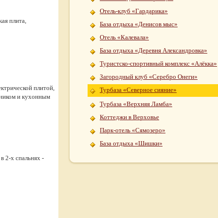
Отель-клуб «Гардарика»
кая плита,
База отдыха «Денисов мыс»
Отель «Калевала»
База отдыха «Деревня Александровка»
Туристско-спортивный комплекс «Алёкка»
Загородный клуб «Серебро Онеги»
лектрической плитой,
Турбаза «Северное сияние»
льником и кухонным
Турбаза «Верхняя Ламба»
Коттеджи в Верховье
Парк-отель «Сямозеро»
База отдыха «Шишки»
в 2-х спальнях -