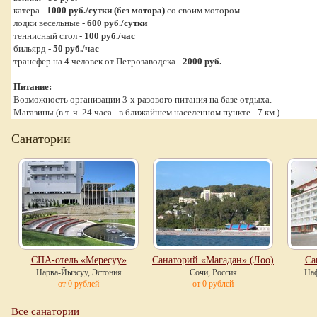
катера -
1000 руб./сутки (без мотора)
со своим мотором
лодки весельные -
600 руб./сутки
теннисный стол -
100 руб./час
бильярд -
50 руб./час
трансфер на 4 человек от Петрозаводска -
2000 руб.
Питание:
Возможность организации 3-х разового питания на базе отдыха.
Магазины (в т. ч. 24 часа - в ближайшем населенном пункте - 7 км.)
Санатории
СПА-отель «Мересуу»
Санаторий «Магадан» (Лоо)
Са
Нарва-Йыэсуу, Эстония
Сочи, Россия
Наф
от 0 рублей
от 0 рублей
Все санатории