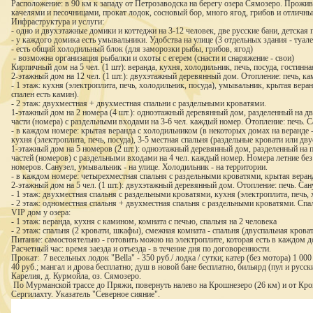
Расположение: в 90 км к западу от Петрозаводска на берегу озера Сямозеро. Прожив
качелями и песочницами, прокат лодок, сосновый бор, много ягод, грибов и отличны
Инфраструктура и услуги:
- одно и двухэтажные домики и коттеджи на 3-12 человек, две русские бани, детская
- у каждого домика есть умывальники. Удобства на улице (3 отдельных здания - туал
- есть общий холодильный блок (для заморозки рыбы, грибов, ягод)
- возможна организация рыбалки и охоты с егерем (снасти и снаряжение - свои)
Кирпичный дом на 5 чел. (1 шт): веранда, кухня, холодильник, печь, посуда, гостинна
2-этажный дом на 12 чел. (1 шт.): двухэтажный деревянный дом. Отопление: печь, ка
- 1 этаж: кухня (электроплита, печь, холодильник, посуда), умывальник, крытая вер
спален есть камин).
- 2 этаж: двухместная + двухместная спальни с раздельными кроватями.
1-этажный дом на 2 номера (4 шт.): одноэтажный деревянный дом, разделенный на д
части (номера) с раздельными входами на 3-6 чел. каждый номер. Отопление: печь. С
- в каждом номере: крытая веранда с холодильником (в некоторых домах на веранде 
кухня (электроплита, печь, посуда), 3-5 местная спальня (раздельные кровати или д
1-этажный дом на 5 номеров (2 шт.): одноэтажный деревянный дом, разделенный на 
частей (номеров) с раздельными входами на 4 чел. каждый номер. Номера летние без
номеров. Санузел, умывальник - на улице. Холодильник - на территории.
- в каждом номере: четырехместная спальня с раздельными кроватями, крытая веранд
2-этажный дом на 5 чел. (1 шт.): двухэтажный деревянный дом. Отопление: печь. Са
- 1 этаж: двухместная спальня с раздельными кроватями, кухня (электроплита, печь,
- 2 этаж: одноместная спальня + двухместная спальня с раздельными кроватями. Спа
VIP дом у озера:
- 1 этаж: веранда, кухня с камином, комната с печью, спальня на 2 человека
- 2 этаж: спальня (2 кровати, шкафы), смежная комната - спальня (двуспальная крова
Питание: самостоятельно - готовить можно на электроплите, которая есть в каждом 
Расчетный час: время заезда и отъезда - в течение дня по договоренности.
Прокат: 7 весельных лодок "Bella" - 350 руб./ лодка / сутки; катер (без мотора) 1 000
40 руб.; мангал и дрова бесплатно; душ в новой бане бесплатно, бильярд (пул и русски
Карелия, д. Курмойла, оз. Сямозеро.
По Мурманской трассе до Пряжи, повернуть налево на Крошнезеро (26 км) и от Крошн
Сергилахту. Указатель "Северное сияние".