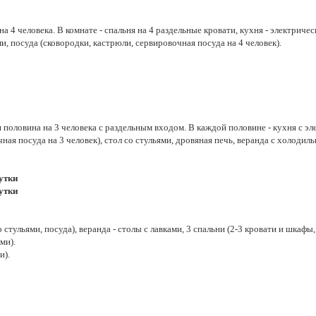
 4 человека. В комнате - спальня на 4 раздельные кровати, кухня - электричес
ми, посуда (сковородки, кастрюли, сервировочная посуда на 4 человек).
ая половина на 3 человека с раздельным входом. В каждой половине - кухня с э
ная посуда на 3 человек), стол со стульями, дровяная печь, веранда с холоди
сутки
сутки
 стульями, посуда), веранда - столы с лавками, 3 спальни (2-3 кровати и шкафы, 
ми).
и).