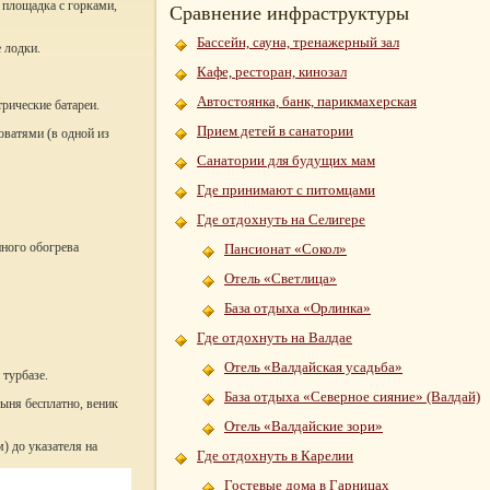
я площадка с горками,
Сравнение инфраструктуры
Бассейн, сауна, тренажерный зал
 лодки.
Кафе, ресторан, кинозал
Автостоянка, банк, парикмахерская
трические батареи.
Прием детей в санатории
оватями (в одной из
Санатории для будущих мам
Где принимают с питомцами
Где отдохнуть на Селигере
нного обогрева
Пансионат «Сокол»
Отель «Светлица»
База отдыха «Орлинка»
Где отдохнуть на Валдае
Отель «Валдайская усадьба»
 турбазе.
База отдыха «Северное сияние» (Валдай)
стыня бесплатно, веник
Отель «Валдайские зори»
) до указателя на
Где отдохнуть в Карелии
Гостевые дома в Гарницах