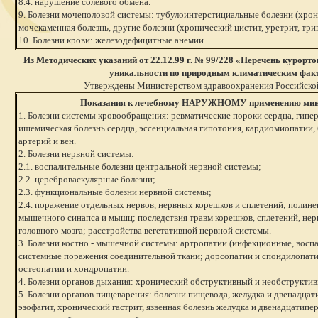
8.4. нарушение солевого обмена.
9. Болезни мочеполовой системы: тубулоинтерстициальные болезни (хрон
мочекаменная болезнь, другие болезни (хронический цистит, уретрит, три
10. Болезни крови: железодефицитные анемии.
Из Методических указаний от 22.12.99 г. № 99/228 «Перечень курорто
уникальности по природным климатическим фак
Утверждены Министерством здравоохранения Российско
Показания к лечебному НАРУЖНОМУ применению мин
1. Болезни системы кровообращения: ревматические пороки сердца, гипер
ишемическая болезнь сердца, эссенциальная гипотония, кардиомиопатии,
артерий и вен.
2. Болезни нервной системы:
2.1. воспалительные болезни центральной нервной системы;
2.2. цереброваскулярные болезни;
2.3. функциональные болезни нервной системы;
2.4. поражение отдельных нервов, нервных корешков и сплетений; полине
мышечного синапса и мышц; последствия травм корешков, сплетений, нер
головного мозга; расстройства вегетативной нервной системы.
3. Болезни костно - мышечной системы: артропатии (инфекционные, восп
системные поражения соединительной ткани; дорсопатии и спондилопатии
остеопатии и хондропатии.
4. Болезни органов дыхания: хронический обструктивный и необструкти
5. Болезни органов пищеварения: болезни пищевода, желудка и двенадцат
эзофагит, хронический гастрит, язвенная болезнь желудка и двенадцатипе