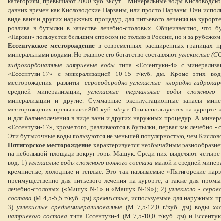
категориям, превышают 2000 куб. м/сут. Минеральные воды Кисловодско
давних времен как Кисловодские Нарзаны, или просто Нарзаны. Они испол
виде ванн и других наружных процедур, для питьевого лечения на курорт
розлива в бутылки в качестве лечебно-столовых. Общеизвестно, что б
«Нарзан» пользуется большим спросом не только в России, но и за рубежом
Ессентукское месторождение
в современных расширенных границах пр
минеральными водами. Но главное его богатство составляют
углекислые (С
гидрокарбонатные натриевые воды
типа «Ессентуки-4» с минерализа
«Ессентуки-17» с минерализацией 10-15 г/куб. дм. Кроме этих вод
месторождения развиты
сероводородно-углекислые хлоридно-гидрок
средней минерализации,
углекислые термальные воды сложного
минерализации и другие. Суммарные эксплуатационные запасы мине
месторождения превышают 800 куб. м/сут. Они используются на курорте ка
и для бальнеолечения в виде ванн и других наружных процедур. А минер
«Ессентуки-17», кроме того, разливаются в бутылки, первая как лечебно - с
Эти бутылочные воды пользуются не меньшей популярностью, чем Кислов
Пятигорское месторождение
характеризуется необычайным разнообразие
на небольшой площади вокруг горы Машук. Среди них выделяют четыре
вод: 1)
углекислые воды сложного ионного состава
малой и средней минерал
кремнистые, холодные и теплые. Это так называемые «Пятигорские нар
преимущественно для питьевого лечения на курорте, а также для промы
лечебно-столовых («Машук №1» и «Машук №19»); 2)
углекисло -
серов
состава
(М 4,5-5,5 г/куб. дм)
кремнистые
, используемые для наружных пр
3)
углекислые среднеминерализованные
(М 7,5-12,0 г/куб. дм) воды
хло
натриевого состава
типа Ессентуки-4 (М 7,5-10,0 г/куб. дм) и Ессентуки