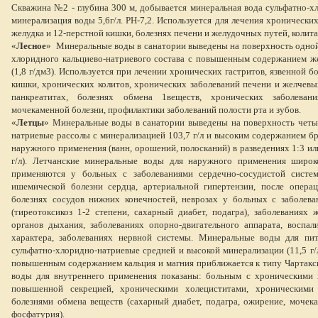
Скважина №2 - глубина 300 м, добывается минеральная вода сульфатно-хл
минерализация воды 5,6г/л. PH-7,2. Используется для лечения хронических
желудка и 12-перстной кишки, болезнях печени и желудочных путей, колита
«
Лесное
»
Минеральные воды в санатории выведены на поверхность одной
хлоридного кальциево-натриевого состава с повышенным содержанием ж
(1,8 г/дм3). Используется при лечении хронических гастритов, язвенной б
кишки, хронических колитов, хронических заболеваний печени и желчев
панкреатитах, болезнях обмена 1веществ, хронических заболеван
мочекаменной болезни, профилактики заболеваний полости рта и зубов.
«
Летцы
» Минеральные воды в санатории выведены на поверхность четы
натриевые рассолы с минерализацией 103,7 г/л и высоким содержанием бр
наружного применения (ванн, орошений, полосканий) в разведениях 1:3 или 
г/л). Летчанские минеральные воды для наружного применения широк
применяются у больных с заболеваниями сердечно-сосудистой систем
ишемической болезни сердца, артериальной гипертензии, после операц
болезнях сосудов нижних конечностей, неврозах у больных с заболев
(тиреотоксикоз 1-2 степени, сахарный диабет, подагра), заболеваниях 
органов дыхания, заболеваниях опорно-двигательного аппарата, воспал
характера, заболеваниях нервной системы. Минеральные воды для пи
сульфатно-хлоридно-натриевые средней и высокой минерализации (11,5 г/л
повышенным содержанием кальция и магния приближается к типу Чартакс
воды для внутреннего применения показаны: больным с хроническими 
повышенной секрецией, хроническими холециститами, хроническими п
болезнями обмена веществ (сахарный диабет, подагра, ожирение, мочека
фосфатурия).