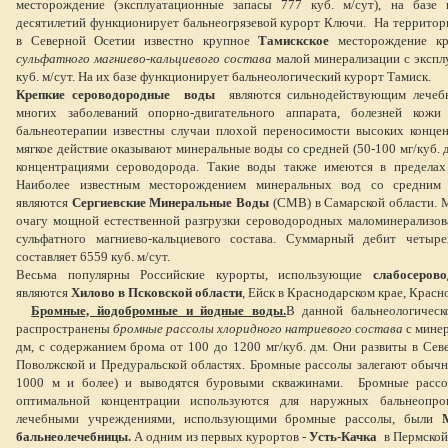
месторождение (эксплуатационные запасы 777 куб. м/сут), на базе 
десятилетий функционирует бальнеогрязевой курорт Ключи. На территор
в Северной Осетии известно крупное
Тамискское
месторождение к
сульфатного магниево-кальциевого состава
малой минерализации с эксп
куб. м/сут. На их базе функционирует бальнеологический курорт Тамиск.
Крепкие сероводородные
воды
являются сильнодействующим лечеб
многих заболеваний опорно-двигательного аппарата, болезней кож
бальнеотерапии известны случаи плохой переносимости высоких концен
мягкое действие оказывают минеральные воды со средней (50-100 мг/куб. дм
концентрациями сероводорода. Такие воды также имеются в пределах
Наиболее известным месторождением минеральных вод со средним 
являются
Сергиевские Минеральные Воды
(СМВ) в Самарской области. 
очагу мощной естественной разгрузки сероводородных маломинерализов
сульфатного магниево-кальциевого состава. Суммарный дебит четыре
составляет 6559 куб. м/сут.
Весьма популярны Российские курорты, использующие
слабосеров
являются
Хилово в Псковской области
, Ейск в
Краснодарском крае, Красно
Бромные, йодобромные и йодные воды.
В данной бальнеологическ
распространены
бромные рассолы хлоридного натриевого состава
с минер
дм, с содержанием брома от 100 до 1200 мг/куб. дм. Они развиты в Севе
Поволжской и Предуральской областях. Бромные рассолы залегают обычн
1000 м и более) и выводятся буровыми скважинами. Бромные рассо
оптимальной концентрации используются для наружных бальнеопро
лечебными учреждениями, использующими бромные рассолы, были
бальнеолечебницы.
А одним из первых курортов -
Усть-Качка
в Пермской 