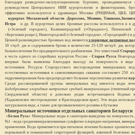
благодаря разведочно-эксплуатационному бурению, проводившемуся
руководством Центрального НИИ курортологии и физиотерапии, бр
эффективно используются в здравницах Москвы (РНЦВМиК, ЦКБ, ЦИ
курортах Московской области -Дорохово, Монино, Тишково,Звениго
Истра
и др. В курортных целях бромные рассолы используются и в др
(«
Зеленый городок»), Калининградской («Отрадное»), Пензенской 
«Березовая роща»), Нижегородской («Зеленый городок», «Городецкий») и д
Ценной разновидностью бромных вод являются
хлоридные натриевые во
30 г/куб. дм и содержанием брома в количестве 25-120 мг/куб. дм, кото
бальнеолечения без предварительного разбавления. Это известный
Старору
в честь одного из старейших курортов России
- Старая Русса
Новгородс
впервые были выявлены благодаря выходу на поверхность в виде 
источников. Ресурсы Старорусского месторождения минеральных во
естественных источников и самоизливающих скважин составляет 250 л/с
гидроминеральная база предопределяет большие перспективы развития
кур
Среди рассматриваемой группы минеральных вод имеются воды лече
йодобромные хлоридные натриевые
средней минерализации
(типичный пре
Свердловской области) и довольно редко встречающиеся йодные
(Хадыженское месторождение в Краснодарском крае). Эти воды использую
натуральном виде, а также для промышленного розлива в бутылки
Минеральные источники отдельных санаториев Беларуси
«
Белая Русь
» Минеральные воды в санатории выведены на поверхность
№1 - вода среднеминерализованная сульфатно-хлоридно-натриевая, минерали
применения. Вода применяется при питьевом лечении больных хронически
нормальной и повышенной секреторной функцией, язвенной болезнью же