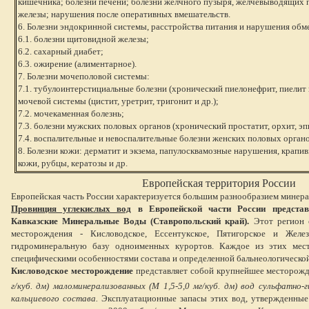
кишечника; болезни печени; болезни желчного пузыря, желчевыводящих 
железы; нарушения после оперативных вмешательств.
6. Болезни эндокринной системы, расстройства питания и нарушения обм
6.1. болезни щитовидной железы;
6.2. сахарный диабет;
6.3. ожирение (алиментарное).
7. Болезни мочеполовой системы:
7.1. тубулоинтерстициальные болезни (хронический пиелонефрит, пиелит и
мочевой системы (цистит, уретрит, тригонит и др.);
7.2. мочекаменная болезнь;
7.3. болезни мужских половых органов (хронический простатит, орхит, эп
7.4. воспалительные и невоспалительные болезни женских половых органо
8. Болезни кожи: дерматит и экзема, папулосквамозные нарушения, крапив
кожи, рубцы, кератозы и др.
Европейская территория России
Европейская часть России характеризуется большим разнообразием минера
Провинция углекислых вод
в Европейской части России представ
Кавказские Минеральные Воды (Ставропольский край).
Этот регион 
месторождения - Кисловодское, Ессентукское, Пятигорское и Желез
гидроминеральную базу одноименных курортов. Каждое из этих мест
специфическими особенностями состава и определенной бальнеологическо
Кисловодское месторождение
представляет собой крупнейшее месторож
г/куб. дм) маломинерализованных (М 1,5-5,0 мг/куб. дм) вод сульфатно-
кальциевого состава.
Эксплуатационные запасы этих вод, утвержденны