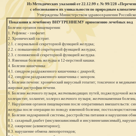
Из Методических указаний от 22.12.99 г. № 99/228 «Перечен
с обоснованием их уникальности по природным климатич
Утверждены Министерством здравоохранения Российск
Показания к лечебному ВНУТРЕННЕМУ применению лечебных вод
Болезни органов пищеварения:
1. Рефлюкс - эзофагит.
2. Хронический гастрит.
2.1. с нормальной секреторной функцией желудка;
2.2. с повышенной секреторной функцией желудка;
2.3. с пониженной секреторной функцией желудка.
3. Язвенная болезнь желудка и 12-перстной кишки.
4. Болезни кишечника:
4.1. синдром раздраженного кишечника с диареей;
4.2. синдром раздраженного кишечника с запором.
5. Болезни печени: хронический вирусный гепатит; токсичное и медикам
жировая дистрофия печени.
6. Болезни желчного пузыря, желчевыводящих путей, поджелудочной жел
холецистит, холангит, холероз желчного пузыря; желчнокаменная болезнь
7. Нарушения органов пищеварения после оперативных вмешательств: с
желудка после операции по поводу язвенной болезни; постхолецистэкто
8. Болезни эндокринной системы, расстройства питания и нарушения обм
8.1. сахарный диабет (инсулинзависимый и инсулиннезависимый), нарушен
8.2. ожирение (алиментарное);
8.3. нарушение обмена липопротеидов;