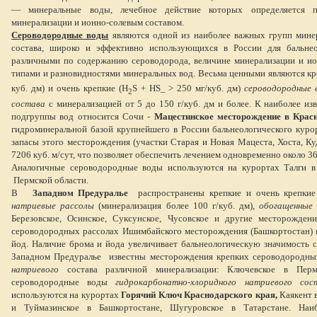
— минеральные воды, лечебное действие которых определяется п
минерализации и ионно-солевым составом.
Сероводородные воды
являются одной из наиболее важных групп мине
состава, широко и эффективно использующихся в России для бальнео
различными по содержанию сероводорода, величине минерализации и ио
типами и разновидностями минеральных вод. Весьма ценными являются кр
куб. дм) и очень крепкие (H
S + HS_ > 250 мг/куб. дм)
сероводородные 
2
состава
с минерализацией от 5 до 150 г/куб. дм и более. К наиболее из
подгруппы вод относится Сочи -
Мацестинское месторождение в Красн
гидроминеральной базой крупнейшего в России бальнеологического кур
запасы этого месторождения (участки Старая и Новая Мацеста, Хоста, Ку
7206 куб. м/сут, что позволяет обеспечить лечением одновременно около 36
Аналогичные сероводородные воды используются на курортах Талги 
Пермской области.
В
Западном Предуралье
распространены крепкие и очень крепки
натриевые рассолы
(минерализация более 100 г/куб. дм),
обогащенные
Березовское, Осинское, Суксунское, Чусовское и другие месторожден
сероводородных рассолах Ишимбайского месторождения (Башкортостан) 
йод. Наличие брома и йода увеличивает бальнеологическую значимость
Западном Предуралье известны месторождения крепких сероводородн
натриевого
состава различной минерализации: Ключевское в Пе
сероводородные воды
гидрокарбонатно-хлоридного натриевого сос
используются на курортах
Горячий Ключ Краснодарского края,
Каякент в
и Туймазинское в Башкортостане, Шугуровское в Татарстане. Наи