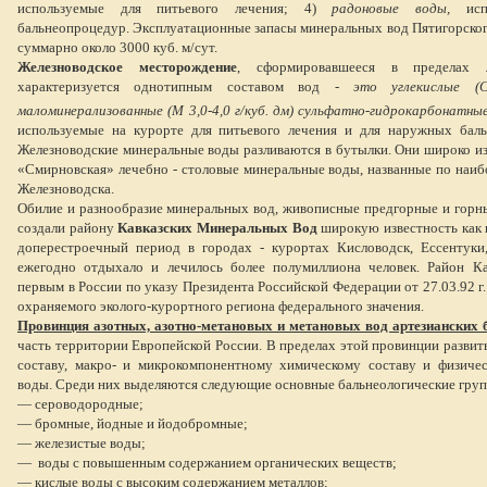
используемые для питьевого лечения; 4)
радоновые воды,
испо
бальнеопроцедур. Эксплуатационные запасы минеральных вод Пятигорско
суммарно около 3000 куб. м/сут.
Железноводское месторождение
, сформировавшееся в пределах л
характеризуется однотипным составом вод -
это углекислые (
маломинерализованные (М 3,0-4,0 г/куб. дм) сульфатно-гидрокарбонатны
используемые на курорте для питьевого лечения и для наружных бал
Железноводские минеральные воды разливаются в бутылки. Они широко из
«Смирновская» лечебно - столовые минеральные воды, названные по наи
Железноводска.
Обилие и разнообразие минеральных вод, живописные предгорные и горн
создали району
Кавказских Минеральных Вод
широкую известность как в
доперестроечный период в городах - курортах Кисловодск, Ессентуки
ежегодно отдыхало и лечилось более полумиллиона человек. Район К
первым в России по указу Президента Российской Федерации от 27.03.92 г
охраняемого эколого-курортного региона федерального значения.
Провинция азотных, азотно-метановых и метановых вод артезианских 
часть территории Европейской России. В пределах этой провинции развит
составу, макро- и микрокомпонентному химическому составу и физиче
воды. Среди них выделяются следующие основные бальнеологические груп
— сероводородные;
— бромные, йодные и йодобромные;
— железистые воды;
— воды с повышенным содержанием органических веществ;
— кислые воды с высоким содержанием металлов;