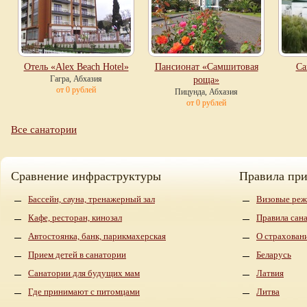
Отель «Alex Beach Hotel»
Пансионат «Самшитовая
Са
Гагра, Абхазия
роща»
от 0 рублей
Пицунда, Абхазия
от 0 рублей
Все санатории
Сравнение инфраструктуры
Правила пр
Бассейн, сауна, тренажерный зал
Визовые реж
Кафе, ресторан, кинозал
Правила сан
Автостоянка, банк, парикмахерская
О страхован
Прием детей в санатории
Беларусь
Санатории для будущих мам
Латвия
Где принимают с питомцами
Литва