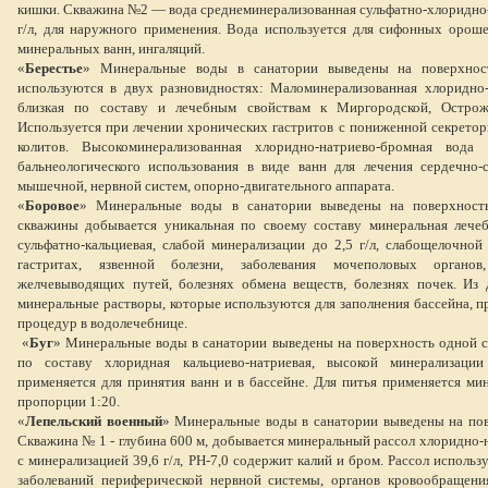
кишки. Скважина №2 — вода среднеминерализованная сульфатно-хлоридно-
г/л, для наружного применения. Вода используется для сифонных орош
минеральных ванн, ингаляций.
«
Берестье
»
Минеральные воды в санатории выведены на поверхнос
используются в двух разновидностях: Маломинерализованная хлоридно-н
близкая по составу и лечебным свойствам к Миргородской, Острож
Используется при лечении хронических гастритов с пониженной секрето
колитов. Высокоминерализованная хлоридно-натриево-бромная вода 
бальнеологического использования в виде ванн для лечения сердечно-
мышечной, нервной систем, опорно-двигательного аппарата.
«
Боровое
»
Минеральные воды в санатории выведены на поверхност
скважины добывается уникальная по своему составу минеральная лечеб
сульфатно-кальциевая, слабой минерализации до 2,5 г/л, слабощелочной
гастритах, язвенной болезни, заболевания мочеполовых органо
желчевыводящих путей, болезнях обмена веществ, болезнях почек. Из
минеральные растворы, которые используются для заполнения бассейна, п
процедур в водолечебнице.
«
Буг
»
Минеральные воды в санатории выведены на поверхность одной с
по составу хлоридная кальциево-натриевая, высокой минерализации
применяется для принятия ванн и в бассейне. Для питья применяется мин
пропорции 1:20.
«
Лепельский военный
»
Минеральные воды в санатории выведены на пов
Скважина № 1 - глубина 600 м, добывается минеральный рассол хлоридно-
с минерализацией 39,6 г/л, PH-7,0 содержит калий и бром. Рассол использу
заболеваний периферической нервной системы, органов кровообращения