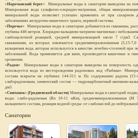
«
Нарочанский берег
»
Минеральные воды в санатории выведены на пов
Минеральная вода сульфатно-хлоридно-натриевая, общая минерализация
минеральной воды позволяет успешно применять ее при сахарном ди
заболеваниях желудочно-кишечного тракта, нервной системы.
«
Поречье
»
Минеральные воды в санатории добывается из скважины, рас
глубины 446 метров. Хлоридно-кальциево-натриево-магниевая с небольшим
слабощелочной реакцией, средней минерализацией около 7 г/дм3. Са
скважинами, из которых извлекается среднеминерализованная (5,15-7,0
кальциевая вода, которая используется в качестве лечебно-столовой при
заболеваний. Вода применяется для ванн, производятся кишечные и ги
орошения.
«
Радон
»
Минеральные воды в санатории выведены на поверхность од
используется вода из месторождения радоновых вод «Рыбаки». Минер
состава вскрыты на глубинах 144-311 м. По содержанию радона (15-
слаборадоновым, химический состав — гидрокарбонатный магниево-кальц
дм3.
«
Свитанок
»
(Гродненской области)
Минеральные воды в санаторий подве
воды: слабо-радоновая (Rn 10-11 нКи), среднеминерализованная (М 7-
кальциевого состава, реакция водной среды- от слабокислой до нейтральной 
Санатории