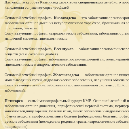
Для каждого курорта Кавминвод характерна
специализация
лечебного про
наполнении
сопутствующих профилей
Основной лечебный профиль
Кисловодска
—
это заболевания органов кр
заболевания органов дыхания нетуберкулезного характера, бронхиальная а
приступов, глаукома.
Сопутствующие профили: неврологические заболевания, заболевания орган
мышечной системы, гинекологические.
Основной лечебный профиль
Ессентуков
— заболевания органов пищеваре
веществ (в т.ч. сахарный диабет).
Сопутствующие профили: заболевания костно-мышечной системы, нервной 
гинекологические и андрологические заболевания.
Основной лечебный профиль
Железноводска
—
заболевания органов пищев
мочевыводящих путей, андрологические заболевания, нарушения обмена ве
Сопутствующее лечение: заболеваний костно-мышечной системы, ЛОР-орга
заболеваний.
Пятигорск
— самый многопрофильный курорт КМВ. Основной лечебный 
заболевания органов движения, периферической нервной системы, перифе
конечностей,пищеварения, болезни кожи, гинекологические и андрологичес
обмена веществ, профессиональные болезни (вибрационная болезнь, профе
детские заболевания (последствия родовых травм, неврологические заболев
пищеварения)