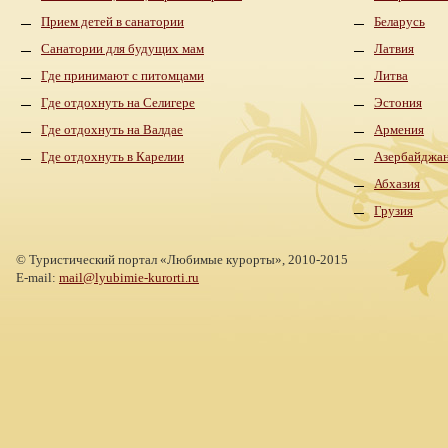
Прием детей в санатории
Беларусь
Санатории для будущих мам
Латвия
Где принимают с питомцами
Литва
Где отдохнуть на Селигере
Эстония
Где отдохнуть на Валдае
Армения
Где отдохнуть в Карелии
Азербайджа
Абхазия
Грузия
©
Туристический портал «Любимые курорты»,
2010-2015
E-mail:
mail@lyubimie-kurorti.ru