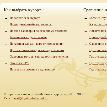
Как выбрать курорт
Сравнение 
Подарите себе курорт
Бассейн, сау
Природные лечебные факторы
Кафе, рестор
Подбор санатория по лечебному профилю
Автостоянка,
Болезни века: где их лечить
Прием детей
Показания для сан.-курортного лечения
Санатории д
Противопоказания для сан.-кур. лечения
Где принима
Основные методы сан.-курортного лечения
Где отдохнут
Что такое SPA
Где отдохну
Программы лечения в здравницах
Где отдохну
©
Туристический портал «Любимые курорты»,
2010-2015
E-mail:
mail@lyubimie-kurorti.ru