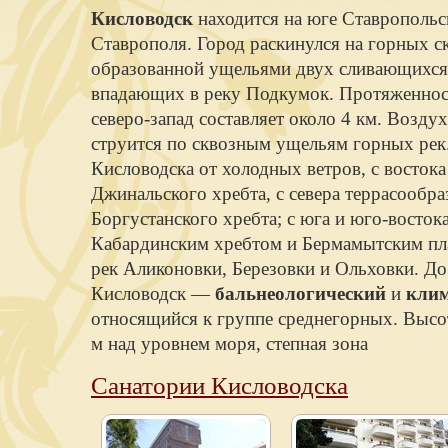
Кисловодск
находится на юге Ставропольск
Ставрополя. Город раскинулся на горных с
образованной ущельями двух сливающихся
впадающих в реку Подкумок. Протяженност
северо-запад составляет около 4 км. Воздух 
струится по сквозным ущельям горных ре
Кисловодска от холодных ветров, с востока
Джинальского хребта, с севера террасообр
Боргустанского хребта; с юга и юго-восток
Кабардинским хребтом и Бермамытским пл
рек Аликоновки, Березовки и Ольховки. До
Кисловодск —
бальнеологический
и
кли
относящийся к группе среднегорных. Высо
м над уровнем моря, степная зона
Санатории Кисловодска