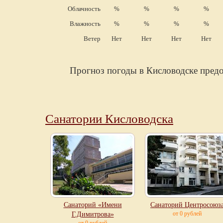
Облачность
%
%
%
%
Влажность
%
%
%
%
Ветер
Нет
Нет
Нет
Нет
Прогноз погоды в Кисловодске пред
Санатории Кисловодска
Санаторий «Имени
Санаторий Центросоюз
от 0 рублей
Г.Димитрова»