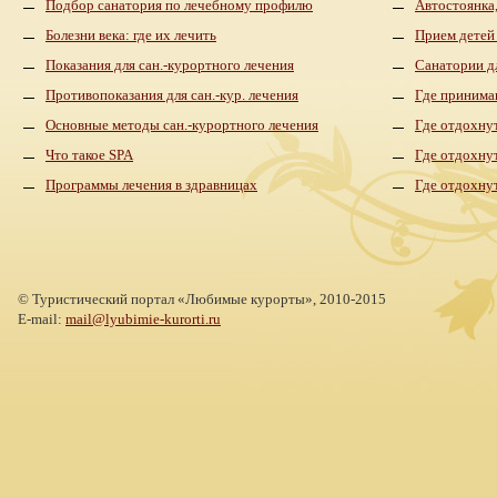
Подбор санатория по лечебному профилю
Автостоянка,
Болезни века: где их лечить
Прием детей
Показания для сан.-курортного лечения
Санатории д
Противопоказания для сан.-кур. лечения
Где принима
Основные методы сан.-курортного лечения
Где отдохнут
Что такое SPA
Где отдохну
Программы лечения в здравницах
Где отдохну
©
Туристический портал «Любимые курорты»,
2010-2015
E-mail:
mail@lyubimie-kurorti.ru