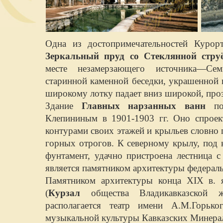
Одна из достопримечательностей Курор
Зеркальный пруд со Стеклянной струё
месте незамерзающего источника—Сем
старинной каменной беседки, украшенной 
широкому лотку падает вниз широкой, проз
Здание
Главных нарзанных ванн
пос
Клепининым в 1901-1903 гг. Оно спроек
контурами своих этажей и крыльев словно 
горных отрогов. К северному крылу, под
фунтамент, удачно пристроена лестница 
является памятником архитектуры федераль
Памятником архитектуры конца XIX в. 
(
Курзал
общества Владикавказской 
располагается театр имени А.М.Горь
музыкальной культуры Кавказских Минера