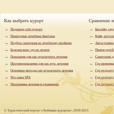
Как выбрать курорт
Сравнение 
Подарите себе курорт
Бассейн, сау
Природные лечебные факторы
Кафе, рестор
Подбор санатория по лечебному профилю
Автостоянка,
Болезни века: где их лечить
Прием детей
Показания для сан.-курортного лечения
Санатории д
Противопоказания для сан.-кур. лечения
Где принима
Основные методы сан.-курортного лечения
Где отдохнут
Что такое SPA
Где отдохну
Программы лечения в здравницах
Где отдохну
©
Туристический портал «Любимые курорты»,
2010-2015