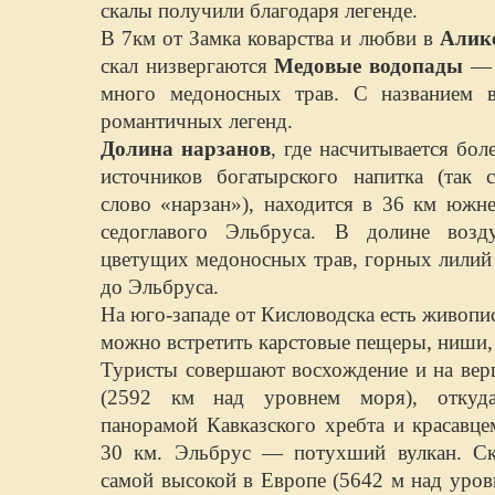
скалы получили благодаря легенде.
В 7км от Замка коварства и любви в
Алик
скал низвергаются
Медовые водопады
— з
много медоносных трав. С названием в
романтичных легенд.
Долина нарзанов
, где насчитывается бо
источников богатырского напитка (так 
слово «нарзан»), находится в 36 км южне
седоглавого Эльбруса. В долине воз
цветущих медоносных трав, горных лилий 
до Эльбруса.
На юго-западе от Кисловодска есть живоп
можно встретить карстовые пещеры, ниши,
Туристы совершают восхождение и на ве
(2592 км над уровнем моря), откуда
панорамой Кавказского хребта и красавц
30 км. Эльбрус — потухший вулкан. Ск
самой высокой в Европе (5642 м над уров