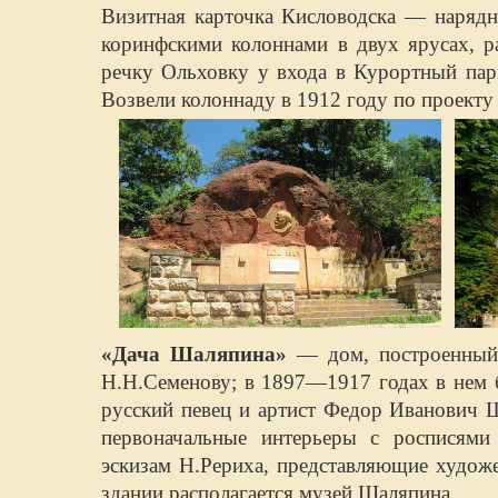
Визитная карточка Кисловодска — наряд
коринфскими колоннами в двух ярусах, р
речку Ольховку у входа в Курортный парк
Возвели колоннаду в 1912 году по проекту
«Дача Шаляпина»
— дом, построенный 
Н.Н.Семенову; в 1897—1917 годах в нем 
русский певец и артист Федор Иванович 
первоначальные интерьеры с росписям
эскизам Н.Рериха, представляющие художе
здании располагается музей Шаляпина.