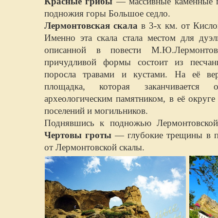
Красные грибы
— массивные каменные г
подножия горы Большое седло.
Лермонтовская скала
в 3-х км. от Кисло
Именно эта скала стала местом для дуэ
описанной в повести М.Ю.Лермонто
причудливой формы состоит из песчани
поросла травами и кустами. На её ве
площадка, которая заканчивается 
археологическим памятником, в её округе
поселений и могильников.
Поднявшись к подножью Лермонтовской
Чертовы гроты
— глубокие трещины в п
от Лермонтовской скалы.