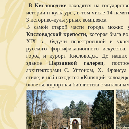
В
Кисловодске
находятся на государств
истории и культуры, в том числе 14 памят
3 историко-культурных комплекса.
В самой старой части города можно у
Кисловодской крепости,
которая была воз
XIX в., будучи перестроенной и укреп
русского фортификационного искусства.
город и курорт Кисловодск. До наших 
здание
Нарзанной галереи
, постр
архитекторами С. Уптоном, Х. Франсуа 
стиле; в ней находятся
«
Кипящий колодец
»
бюветы, курортная библиотека с читальны