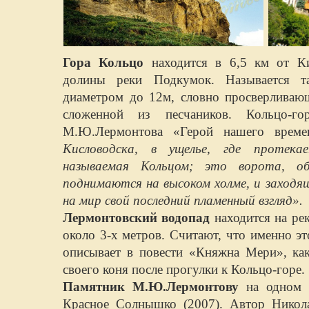
Гора Кольцо
находится в 6,5 км от Ки
долины реки Подкумок. Называется т
диаметром до 12м, словно просверливаю
сложенной из песчаников. Кольцо-г
М.Ю.Лермонтова «Герой нашего врем
Кисловодска, в ущелье, где протека
называемая Кольцом; это ворота, об
поднимаются на высоком холме, и заходящ
на мир свой последний пламенный взгляд».
Лермонтовский водопад
находится на ре
около 3-х метров. Считают, что именно э
описывает в повести «Княжна Мери», ка
своего коня после прогулки к Кольцо-горе.
Памятник М.Ю.Лермонтову
на одном 
Красное Солнышко (2007). Автор Никол