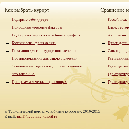
Как выбрать курорт
Сравнение 
Подарите себе курорт
Бассейн, сау
Природные лечебные факторы
Кафе, рестор
Подбор санатория по лечебному профилю
Автостоянка,
Болезни века: где их лечить
Прием детей
Показания для сан.-курортного лечения
Санатории д
Противопоказания для сан.-кур. лечения
Где принима
Основные методы сан.-курортного лечения
Где отдохнут
Что такое SPA
Где отдохну
Программы лечения в здравницах
Где отдохну
©
Туристический портал «Любимые курорты»,
2010-2015
E-mail:
mail@lyubimie-kurorti.ru