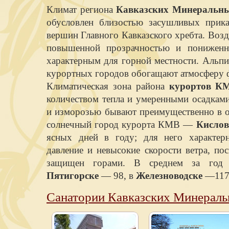
Климат региона
Кавказских Минеральн
обусловлен близостью засушливых прик
вершин Главного Кавказского хребта. Воз
повышенной прозрачностью и пониженн
характерным для горной местности. Альпи
курортных городов обогащают атмосферу 
Климатическая зона района
курортов К
количеством тепла и умеренными осадкам
и изморозью бывают преимущественно в о
солнечный город курорта КМВ —
Кислов
ясных дней в году; для него характер
давление и невысокие скорости ветра, по
защищен горами. В среднем за год 
Пятигорске
— 98, в
Железноводске
—117,
Санатории Кавказских Минерал