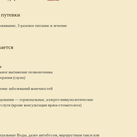
 путевки
живание, 3-разовое питание и лечение
ается
я
ьное вытяжение позвоночника
ерапия (сауна)
ение заболеваний конечностей
дования — гормональные, аллерго-иммунологические
слуги (кроме консультации врача-стоматолога)
еральные Воды, далее автобусом, маршрутным такси или