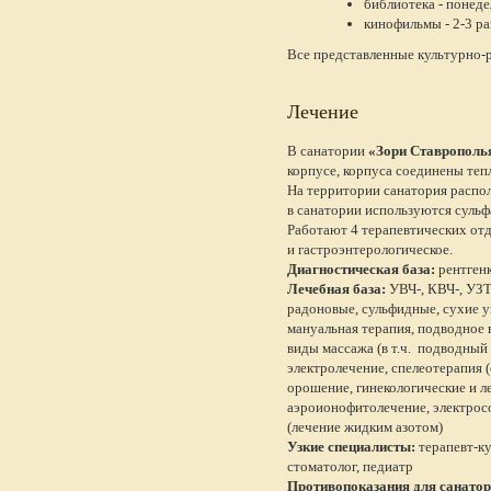
библиотека - понед
кинофильмы - 2-3 ра
Все представленные культурно-р
Лечение
В санатории
«Зори Ставрополь
корпусе, корпуса соединены те
На территории санатория распо
в санатории используются сульф
Работают 4 терапевтических отд
и гастроэнтерологическое.
Диагностическая база:
рентгенк
Лечебная база:
УВЧ-, КВЧ-, УЗТ
радоновые, сульфидные, сухие уг
мануальная терапия, подводное 
виды массажа (в т.ч. подводный
электролечение, спелеотерапия 
орошение, гинекологические и л
аэроионофитолечение, электросо
(лечение жидким азотом)
Узкие специалисты:
терапевт-ку
стоматолог, педиатр
Противопоказания для санатор