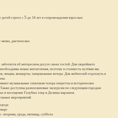
5
 детей строго с
до 18 лет в сопровождении взрослых
у меню,
диетическое
»
заботится об интересном досуге своих гостей. Для скорейшего
 необходимы новые впечатления, поэтому в стоимость путёвки мы
, лекции, концерты, танцевальные вечера. Для любителей отдохнуть в
ека.
вают музыкальные спектакли театра оперетты и историческое
я. Также доступны разноплановые экскурсии по следующим городам:
ье и посещение Голубых озер и Долины нарзанов.
тельных мероприятий:
 среда
тверг
 - вторник, среда, пятница, суббота