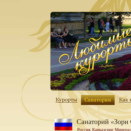
Санаторий «Зори
Россия
Кавказские Минера
,