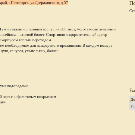
По
ай, г.Пятигорск, ул.Дзержинского, д.57
Се
2-ти этажный спальный корпус на 500 мест, 4-х этажный лечебный
бассейном, питьевой бювет. Спортивно-оздоровительный центр
м корпусом теплым переходом.
ем необходимым для комфортного проживания. В каждом номере
, душ, санузел, умывальник, балкон
вумя водопадами
Ва
 корт с асфальтовым покрытием
дка