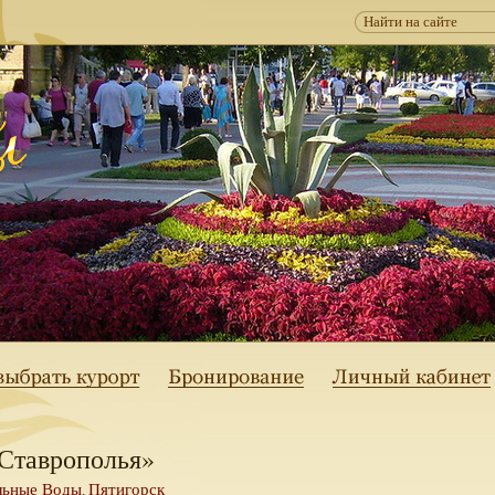
 Ставрополья»
льные Воды
Пятигорск
,