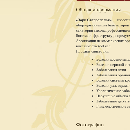
Общая информация
«Зори Ставрополья»
— известн
оборудованием, на базе которо
санатория высокопрофессиональ
Богатая инфраструктура предусм
Ассоциации некоммерческих ор
вместимость 450 чел.
Профиль санатория:
Болезни костно-мы
Болезни нервной си
Заболевания кожи
Заболевания органо
Болезни системы к
Болезни уха, горла, 
Урологические забо
Нарушение обмена в
Заболевание дыхате
Гинекологические з
Фотографии