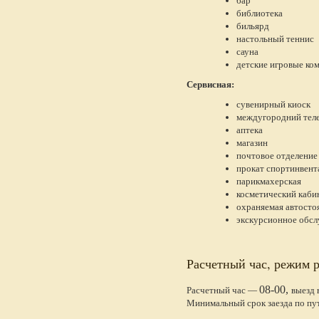
бар
библиотека
бильярд
настольный теннис
сауна
детские игровые ко
Сервисная:
сувенирный киоск
междугородний тел
аптека
магазин
почтовое отделение
прокат спортинвент
парикмахерская
косметический каби
охраняемая автосто
экскурсионное обс
Расчетный час, режим 
08-00,
Расчетный час —
выезд 
Минимальный срок заезда по пу