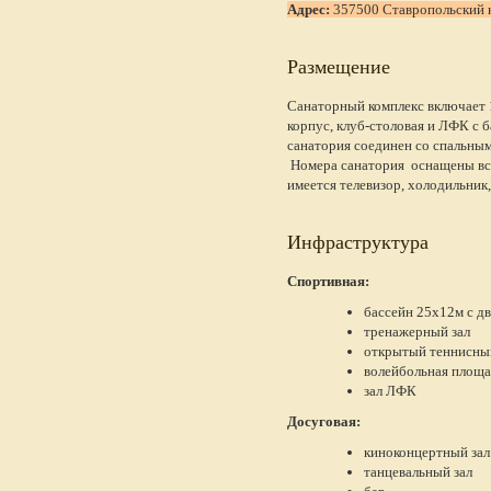
Адрес:
357500 Ставропольский кр
Размещение
Санаторный комплекс включает 1
корпус, клуб-столовая и ЛФК с 
санатория соединен со спальны
Номера санатория оснащены вс
имеется телевизор, холодильник
Инфраструктура
Спортивная:
бассейн 25х12м с д
тренажерный зал
открытый теннисный
волейбольная площа
зал ЛФК
Досуговая:
киноконцертный зал
танцевальный зал