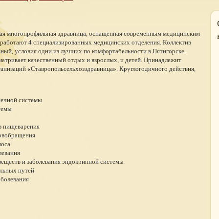
ая многопрофильная здравница, оснащенная современным медицинским
й работают 4 специализированных медицинских отделения. Коллектив
ный, условия одни из лучших по комфортабельности в Пятигорске.
атривает качественный отдых и взрослых, и детей. Принадлежит
ганизаций
«
Ставропольсельхозздравница
»
. Круглогодичного действия,
шечной системы
темы
в пищеварения
ровобращения
носа
левания
еществ и заболевания эндокринной системы
льных путей
аболевания