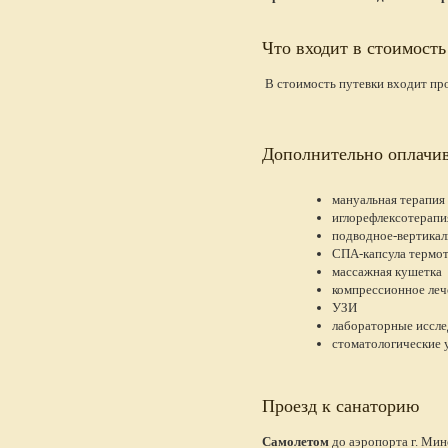
Что входит в стоимость
В стоимость путевки входит про
Дополнительно оплачив
мануальная терапия
иглорефлексотерапи
подводное-вертикал
СПА-капсула термот
массажная кушетка
компрессионное леч
УЗИ
лабораторные иссле
стоматологические у
Проезд к санаторию
Самолетом
до аэропорта г. Мин