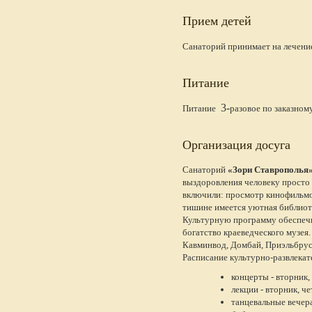
Прием детей
Санаторий принимает на лечение
Питание
3-
Питание
разовое
по заказном
Организация досуга
Санаторий
«Зори Ставрополья
выздоровления человеку просто
включили: просмотр кинофильмов
тишине имеется уютная библиот
Культурную программу обеспечи
богатство краеведческого музе
Кавминвод, Домбай, Приэльбрус
Расписание культурно-развлека
концерты - вторник,
лекции - вторник, че
танцевальные вечера