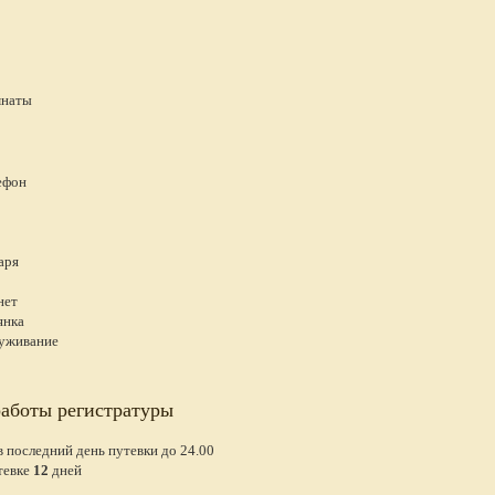
мнаты
ефон
аря
нет
янка
луживание
работы регистратуры
в последний день путевки до 24.00
тевке
12
дней