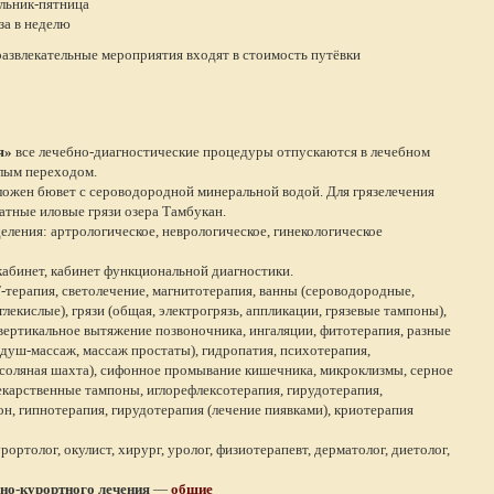
ельник-пятница
за в неделю
азвлекательные мероприятия входят в стоимость путёвки
я»
все лечебно-диагностические процедуры отпускаются в лечебном
плым переходом.
ложен бювет с сероводородной минеральной водой. Для грязелечения
атные иловые грязи озера Тамбукан.
еления: артрологическое, неврологическое, гинекологическое
абинет, кабинет функциональной диагностики.
-терапия, светолечение, магнитотерапия, ванны (сероводородные,
лекислые), грязи (общая, электрогрязь, аппликации, грязевые тампоны),
вертикальное вытяжение позвоночника, ингаляции, фитотерапия, разные
 душ-массаж, массаж простаты), гидропатия, психотерапия,
(соляная шахта), сифонное промывание кишечника, микроклизмы, серное
екарственные тампоны, иглорефлексотерапия, гирудотерапия,
н, гипнотерапия, гирудотерапия (лечение пиявками), криотерапия
рортолог, окулист, хирург, уролог, физиотерапевт, дерматолог, диетолог,
но-курортного лечения
—
общие