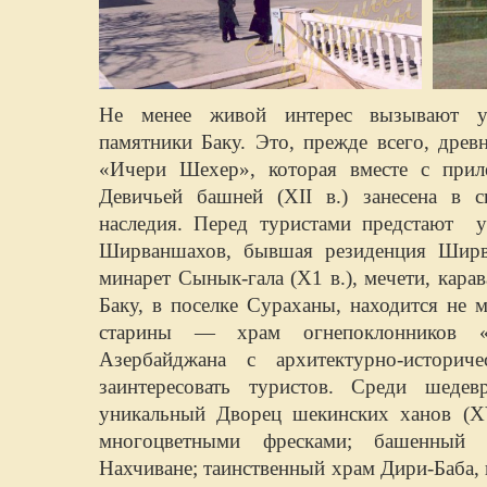
Не менее живой интерес вызывают у
памятники Баку. Это, прежде всего, древ
«Ичери Шехер», которая вместе с прил
Девичьей башней (XII в.) занесена в 
наследия. Перед туристами предстают 
Ширваншахов, бывшая резиденция Ширва
минарет Сынык-гала (Х1 в.), мечети, карав
Баку, в поселке Сураханы, находится не 
старины — храм огнепоклонников «
Азербайджана с архитектурно-историч
заинтересовать туристов. Среди шеде
уникальный Дворец шекинских ханов (X
многоцветными фресками; башенный 
Нахчиване; таинственный храм Дири-Баба,