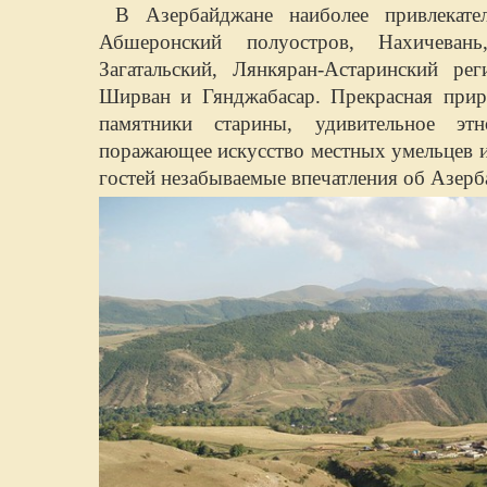
В Азербайджане наиболее привлекате
Абшеронский полуостров, Нахичевань
Загатальский, Лянкяран-Астаринский рег
Ширван и Гянджабасар. Прекрасная приро
памятники старины, удивительное этно
поражающее искусство местных умельцев и
гостей незабываемые впечатления об Азер