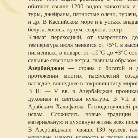
обитают свыше 1200 видов животных и п
туры, джейраны, пятнистые олени, турачи
и др. В Каспийском море и в устьях впад
белуга, лосось, кутум, севрюга, осетр.
Климат переходный, от умеренного до
температура июля меняется от +5°C в выс
низменных, в январе: от -10°С до +3°С со
сильные северные ветры, главным образом 
Азерба
йджан
— страна с богатой и д
протяжении многих тысячелетий созда
наследие, вошедшее в сокровищницу миров
В III — V вв. в Азербайджан проникает
духовная и светская культура. В VII в
Арабским Халифатом. Господствующей ре
ислам. Сложились новые традиции 
материальную и духовную жизнь всех пос
В Азербайджане свыше 130 музеев, гале
мавзолеи, мечети, крепости и другие уни