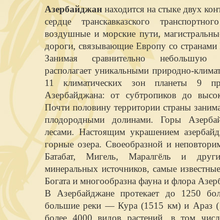
Азербайджан
находится на стыке двух ко
сердце транскавказского транспортно
воздушные и морские пути, магистральны
дороги, связывающие Европу со странами 
Занимая сравнительно небольшую т
располагает уникальными природно-клима
11 климатических зон планеты 9 пр
Азербайджана: от субтропиков до высо
Почти половину территории страны заним
плодородными долинами. Горы Азерба
лесами. Настоящим украшением азербайд
горные озера. Своеобразной и неповтори
Батабат, Мигель, Маралгёль и друг
минеральных источников, самые известны
Богата и многообразна фауна и флора Азер
В Азербайджане протекает до 1250 бо
большие реки — Кура (1515 км) и Араз (1
более 4000 видов растений, в том числ