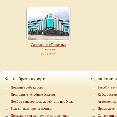
Санаторий «Гашалты»
Нафталан
от 0 рублей
Как выбрать курорт
Сравнение 
Подарите себе курорт
Бассейн, сау
Природные лечебные факторы
Кафе, рестор
Подбор санатория по лечебному профилю
Автостоянка,
Болезни века: где их лечить
Прием детей
Показания для сан.-курортного лечения
Санатории д