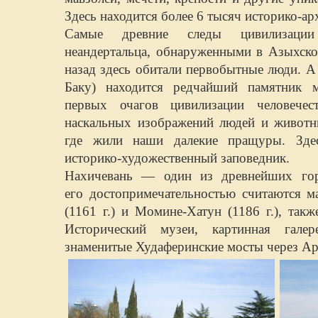
Здесь находится более 6 тысяч историко-а
Самые древние следы цивилизации 
неандертальца, обнаруженными в Азыхско
назад здесь обитали первобытные люди. А 
Баку) находится редчайший памятник 
первых очагов цивилизации человечес
наскальных изображений людей и животны
где жили наши далекие пращуры. Здес
историко-художественный заповедник.
Нахичевань — один из древнейших гор
его достопримечательностью считаются м
(1161 г.) и Момине-Хатун (1186 г.), так
Исторический музеи, картинная галер
знаменитые Худаферинские мосты через Арак