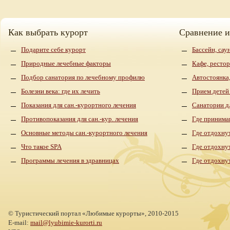
Как выбрать курорт
Сравнение 
Подарите себе курорт
Бассейн, сау
Природные лечебные факторы
Кафе, рестор
Подбор санатория по лечебному профилю
Автостоянка,
Болезни века: где их лечить
Прием детей
Показания для сан.-курортного лечения
Санатории д
Противопоказания для сан.-кур. лечения
Где принима
Основные методы сан.-курортного лечения
Где отдохнут
Что такое SPA
Где отдохну
Программы лечения в здравницах
Где отдохну
©
Туристический портал «Любимые курорты»,
2010-2015
E-mail:
mail@lyubimie-kurorti.ru