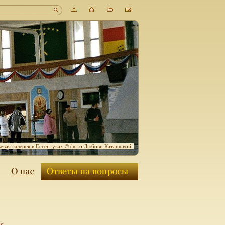
евая галерея в Ессентуках © фото Любови Каташовой
ос