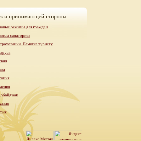
ила принимающей стороны
зовые режимы для граждан
авила санаториев
страховании. Памятка туристу
ларусь
твия
тва
тония
мения
ербайджан
хазия
узия