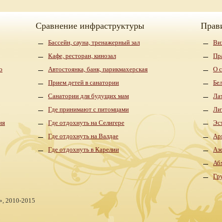
Сравнение инфраструктуры
Прав
Бассейн, сауна, тренажерный зал
Ви
Кафе, ресторан, кинозал
Пр
ю
Автостоянка, банк, парикмахерская
О 
Прием детей в санатории
Бе
Санатории для будущих мам
Ла
Где принимают с питомцами
Ли
ия
Где отдохнуть на Селигере
Эс
Где отдохнуть на Валдае
Ар
Где отдохнуть в Карелии
Аз
Аб
Гр
»,
2010-2015