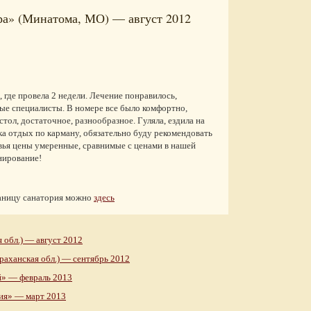
ра» (Минатома, МО) — август 2012
, где провела 2 недели. Лечение понравилось,
ые специалисты. В номере все было комфортно,
тол, достаточное, разнообразное. Гуляла, ездила на
а отдых по карману, обязательно буду рекомендовать
овья цены умеренные, сравнимые с ценами в нашей
нирование!
раницу санатория можно
здесь
 обл.) — август 2012
раханская обл.) — сентябрь 2012
й» — февраль 2013
ия» — март 2013