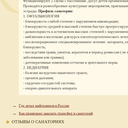
Функционируют 2 сауны с бассейнами. Досуг детей организован
Проводятся разнообразные культурные мероприятия, приглашаю
эстрады.
Профиль санатория:
1. ОФТАЛЬМОЛОГИЯ
- близорукость слабой степени с нарушением аккомодации;
- близорукость средней и высокой степени быстро прогрессиру
- дальнозоркость и астигматизм высоких степеней с нарушением
- амблиопия и косоглазие для курса плеоптоортоптического лече
- послеоперационное специализированное лечение: катаракта, гла
близорукость;
- последствия травм, увеитов, кератитов в период ремиссии ( не 
заболевания или травмы);
- дегенеративные изменения сетчатки и зрительного нерва.
2. ПЕДИАТРИЯ
- болезни желудочно-кишечного тракта;
- органов дыхания;
- сердечно-сосудистой системы;
- опорно-двигательного аппарата
Где лечат нафталаном в России
Как правильно заказать трансфер в санаторий
ОТЗЫВЫ О САНАТОРИЯХ