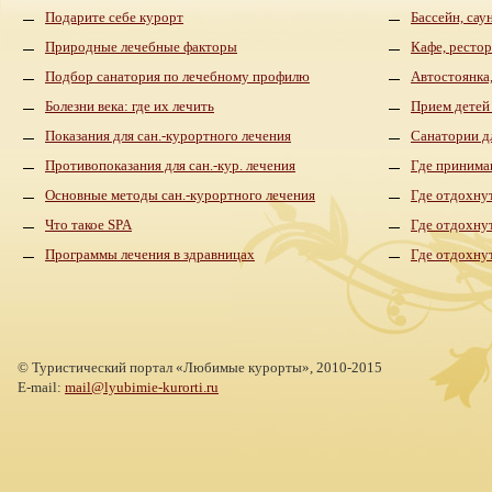
Подарите себе курорт
Бассейн, сау
Природные лечебные факторы
Кафе, рестор
Подбор санатория по лечебному профилю
Автостоянка,
Болезни века: где их лечить
Прием детей
Показания для сан.-курортного лечения
Санатории д
Противопоказания для сан.-кур. лечения
Где принима
Основные методы сан.-курортного лечения
Где отдохнут
Что такое SPA
Где отдохну
Программы лечения в здравницах
Где отдохну
©
Туристический портал «Любимые курорты»,
2010-2015
E-mail:
mail@lyubimie-kurorti.ru