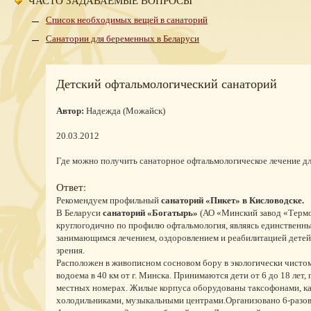
ЧАСТО ЗАДАВАЕМЫЕ ВОПРОСЫ
Список необходимых вещей в санаторий
Санатории для беременных в Беларуси
Детский офтальмологический санаторий
Автор:
Надежда (Можайск)
20.03.2012
Где можно получить санаторное офтальмологическое лечение дл
Ответ:
Рекомендуем профильный
санаторий «Пикет» в Кисловодске.
В Беларуси
санаторий «Богатырь»
(АО «Минский завод «Термо
круглогодично по профилю офтальмология, являясь единственны
занимающимся лечением, оздоровлением и реабилитацией детей
зрения.
Расположен в живописном сосновом бору в экологически чистом
водоема в 40 км от г. Минска. Принимаются дети от 6 до 18 лет, 
местных номерах. Жилые корпуса оборудованы таксофонами, к
холодильниками, музыкальными центрами.Организовано 6-разов