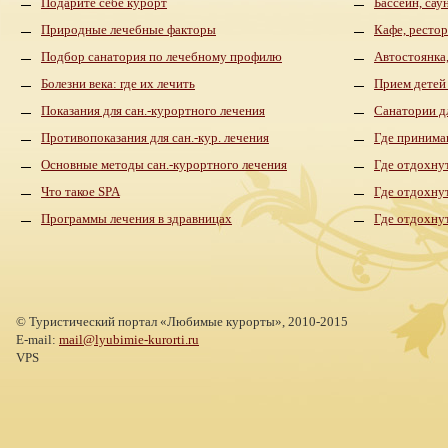
Подарите себе курорт
Бассейн, сау
Природные лечебные факторы
Кафе, рестор
Подбор санатория по лечебному профилю
Автостоянка,
Болезни века: где их лечить
Прием детей
Показания для сан.-курортного лечения
Санатории д
Противопоказания для сан.-кур. лечения
Где принима
Основные методы сан.-курортного лечения
Где отдохнут
Что такое SPA
Где отдохну
Программы лечения в здравницах
Где отдохну
©
Туристический портал «Любимые курорты»,
2010-2015
E-mail:
mail@lyubimie-kurorti.ru
VPS