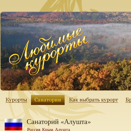
Санаторий «Алушта»
Россия
Крым
Алушта
,
,