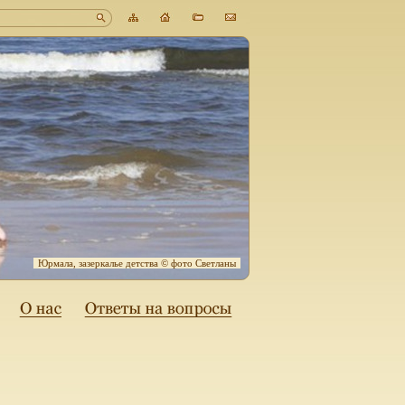
Юрмала, зазеркалье детства © фото Светланы