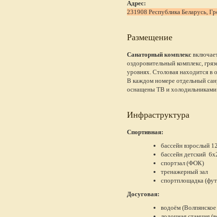
Адрес:
231908 Республика Беларусь, Гр
Размещение
Санаторный комплекс
включает
оздоровительный комплекс, гряз
уровнях. Столовая находится в 
В каждом номере отдельный сану
оснащены ТВ и холодильниками
Инфраструктура
Спортивная:
бассейн взрослый 12
бассейн детский 6х
спортзал (ФОК)
тренажерный зал
спортплощадка (фут
Досуговая:
водоём (Волпянское
лодочная станция (