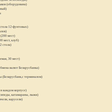
ков (оборудована)
нный)
и
 стола 12-фунтовых)
алов)
(200 мест)
0 мест, клуб)
2 стола)
емая, 30 мест)
обмена валют Беларусбанка)
ы (Беларусбанк,с терминалом)
 в каждом корпусе)
осипеды, катамараны, лыжи)
ачели, карусели)