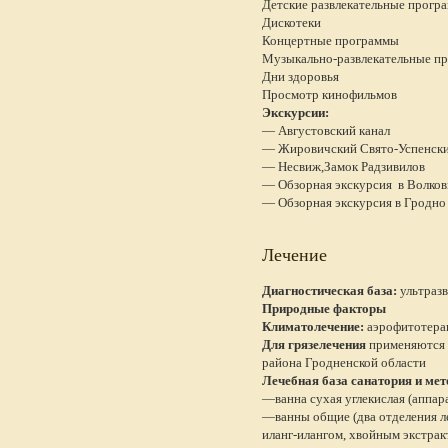
Детские развлекательные прогр
Дискотеки
Концертные программы
Музыкально-развлекательные п
Дни здоровья
Просмотр кинофильмов
Экскурсии:
— Августовский канал
— Жировичский Свято-Успенск
— Несвиж,Замок Радзивилов
— Обзорная экскурсия в Волко
— Обзорная экскурсия в Гродно
Лечение
Диагностическая база:
ультразв
Природные факторы
Климатолечение:
аэрофитотерап
Для грязелечения
применяются 
района Гродненской области
Лечебная база санатория и мет
—ванна сухая углекислая (аппар
—ванны общие (два отделения ле
иланг-илангом, хвойным экстрак