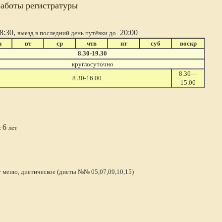
работы регистратуры
8:30,
20:00
выезд в последний день путёвки до
н
вт
ср
чтв
пт
суб
воскр
8.30-19.30
круглосуточно
8.30—
8.30-16.00
15.00
6
с
лет
у меню, диетическое (диеты №№ 05,07,09,10,15)