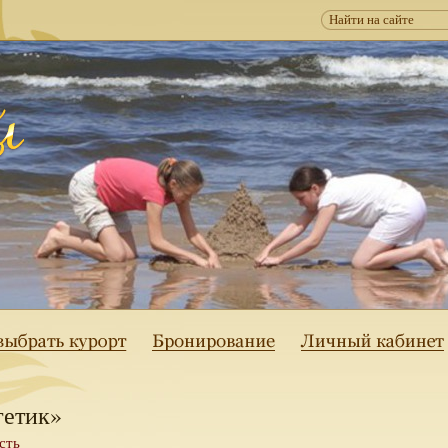
гетик»
сть