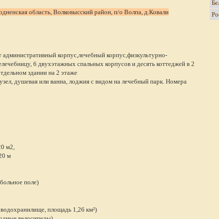
одненская область, Волковысский район, п/о Волпа, д.Ковали
 административный корпус,лечебный корпус,физкультурно-
елечебницу, 6 двухэтажных спальных корпусов и десять коттеджей в 2
отдельном здании на 2 этаже
зел, душевая или ванна, лоджия с видом на лечебный парк. Номера
0 м2,
20 м
больное поле)
 водохранилище, площадь 1,26 км²)
водные велосипеды)