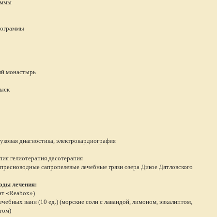
аммы
рограммы
ий монастырь
выск
уковая диагностика, электрокардиография
ия гелиотерапия дасотерапия
пресноводные сапропелевые лечебные грязи озера Дикое Дятловского
оды лечения:
ат «Reabox»)
чебных ванн (10 ед.) (морские соли с лавандой, лимоном, эвкалиптом,
том)