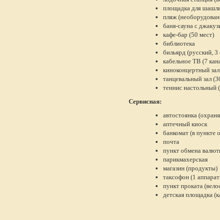
площадка для шашлы
пляж (необорудова
баня-сауна с джакуз
кафе-бар (50 мест)
библиотека
бильярд (русский, 3
кабельное ТВ (7 кан
киноконцертный зал 
танцевальный зал (30
теннис настольный (
Сервисная:
автостоянка (охраня
аптечный киоск
банкомат (в пункте 
почта
пункт обмена валют
парикмахерская
магазин (продукты)
таксофон (1 аппарат
пункт проката (вел
детская площадка (к