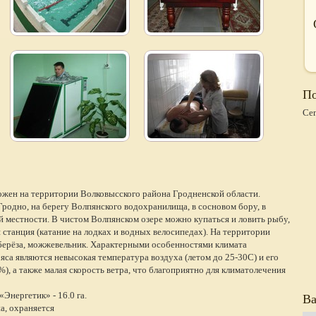
По
Се
жен на территории Волковысского района Гродненской области.
Гродно, на берегу Волпянского водохранилища, в сосновом бору, в
 местности. В чистом Волпянском озере можно купаться и ловить рыбу,
 станция (катание на лодках и водных велосипедах). На территории
 берёза, можжевельник. Характерными особенностями климата
са являются невысокая температура воздуха (летом до 25-30С) и его
), а также малая скорость ветра, что благоприятно для климатолечения
Энергетик» - 16.0 га.
Ва
а, охраняется