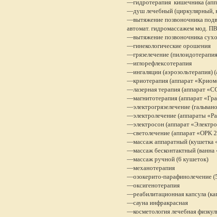
—гидротерапия кишечника (апп
—душ лечебный (циркулярный, в
—вытяжение позвоночника подво
автомат. гидромассажем мод. П
—вытяжение позвоночника сухо
—гинекологические орошения
—грязелечение (пилоидотерапия
—иглорефлексотерапия
—ингаляции (аэрозольтерапия) (а
—криотерапия (аппарат «Криом
—лазерная терапия (аппарат «
—магнитотерапия (аппарат «Гра
—электрогрязелечение (гальвано
—электролечение (аппараты «Ра
—электросон (аппарат «Электрос
—светолечение (аппарат «OPK 2
—массаж аппаратный (кушетка «
—массаж бесконтактный (ванна 
—массаж ручной (6 кушеток)
—механотерапия
—озокерито-парафинолечение (5
—оксигенотерапия
—реабилитационная капсула (ка
—сауна инфракрасная
—косметология лечебная физкул