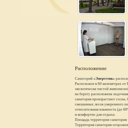
Расположение
Cанаторий
«Энергетик»
располо
Расположен в 60 километрах от 
экологически чистой живописной
на берегу расположена лодочная
санатория произрастают сосна,
смешанных лесов умеренного поя
относительная влажность (до 60%
и комфортно для отдыха.
Площадь территории санатория «
Территория санатория огорожен