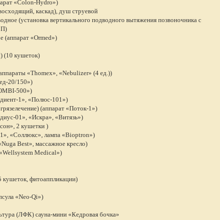
арат «Colon-Hydro»)
осходящий, каскад), душ струевой
дное (установка вертикального подводного вытяжения позвоночника с
ВП)
е (аппарат «Ormed»)
) (10 кушеток)
ппараты «Thomex», «Nebulizer» (4 ед.))
ед-20/150»)
COMBI-500»)
диент-1», «Полюс-101»)
грязелечение) (аппарат «Поток-1»)
диус-01», «Искра», «Витязь»)
он», 2 кушетки )
1», «Соллюкс», лампа «Bioptron»)
Nuga Best», массажное кресло)
«Wellsystem Medical»)
 кушеток, фитоаппликации)
псула «Neo-Qi»)
ьтура (ЛФК) сауна-мини «Кедровая бочка»