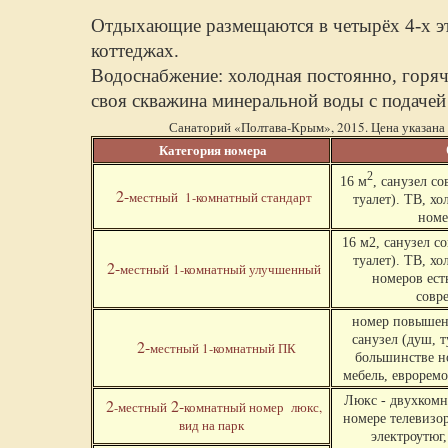
Отдыхающие размещаются в четырёх 4-х э
коттеджах.
Водоснабжение: холодная постоянно, горяч
своя скважина минеральной воды с подачей
Санаторий «Полтава-Крым», 2015. Цена указана за
Категория номера
2
16 м
, санузел с
2-
местный 1-комнатный стандарт
туалет). ТВ, х
номе
16 м2, санузел с
туалет). ТВ, х
2-
местный 1-комнатный улучшенный
номеров ест
совр
номер повышенн
санузел (душ, т
2-
местный 1-комнатный ПК
большинстве но
мебель, евроремо
Люкс - двухкомн
2
2-
-местный
комнатный номер люкс,
номере телевизор
вид на парк
электроутюг,