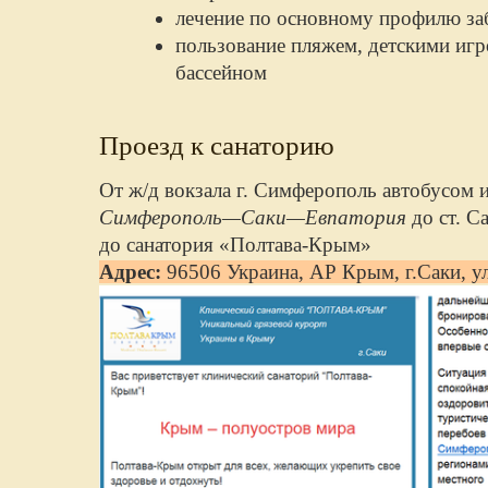
лечение по основному профилю за
пользование пляжем, детскими иг
бассейном
Проезд к санаторию
От ж/д вокзала г. Симферополь автобусом 
Симферополь—Саки—Евпатория
до ст. С
до санатория «Полтава-Крым»
Адрес:
96506 Украина, АР Крым, г.Саки, ул