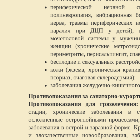
периферической нервной 
полиневропатия, вибрационная б
нерва, травмы периферических н
паралич при ДЦП у детей); во
мочеполовой системы у мужчин 
женщин (хронические метроэндо
периметриты, перисальпингит, спае
бесплодие и сексуальных расстрой
кожи (экзема, хроническая крапи
псориаз, очаговая склеродермия);
заболевания желудочно-кишечного 
Противопоказания за санаторно-курор
Противопоказания для грязелечения:
стадии, хронические заболевания в с
осложненные острогнойными процессами;
заболевания в острой и заразной форме. К
и злокачественные новообразования, з