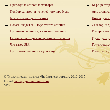
Природные лечебные факторы
Кафе, рестор
Подбор санатория по лечебному профилю
Автостоянка,
Болезни века: где их лечить
Прием детей
Показания для сан.-курортного лечения
Санатории д
Противопоказания для сан.-кур. лечения
Где принима
Основные методы сан.-курортного лечения
Где отдохнут
Что такое SPA
Где отдохну
Программы лечения в здравницах
Где отдохну
©
Туристический портал «Любимые курорты»,
2010-2015
E-mail:
mail@lyubimie-kurorti.ru
VPS